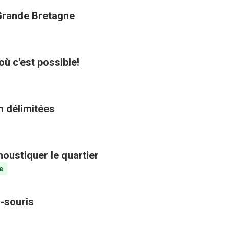
 Grande Bretagne
où c'est possible!
n délimitées
oustiquer le quartier
e
-souris