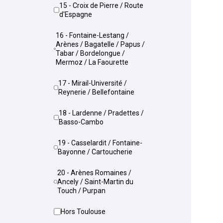
15 - Croix de Pierre / Route
d'Espagne
16 - Fontaine-Lestang /
Arènes / Bagatelle / Papus /
Tabar / Bordelongue /
Mermoz / La Faourette
17 - Mirail-Université /
Reynerie / Bellefontaine
18 - Lardenne / Pradettes /
Basso-Cambo
19 - Casselardit / Fontaine-
Bayonne / Cartoucherie
20 - Arènes Romaines /
Ancely / Saint-Martin du
Touch / Purpan
Hors Toulouse