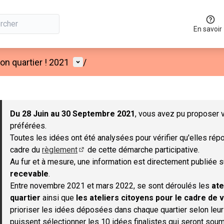
En savoir
Menu utilisateur
n quartier ! 2021
/
 la carte
 suivant est une carte qui présente les éléments de cette page co
Du 28 Juin au 30 Septembre 2021
, vous avez pu proposer v
préférées.
Toutes les idées ont été analysées pour vérifier qu'elles répo
cadre du
règlement
de cette démarche participative.
(S'ouvre dans un nouvel onglet)
Au fur et à mesure, une information est directement publiée 
recevable
.
Entre novembre 2021 et mars 2022, se sont déroulés les
ate
quartier
ainsi que
les ateliers citoyens pour le cadre de v
prioriser les idées déposées dans chaque quartier selon leu
puissent sélectionner les 10 idées finalistes qui seront soum