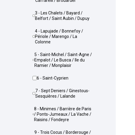
Caffarelli / Brouardel
3 - Les Chalets / Bayard /
Belfort / Saint Aubin / Dupuy
4 - Lapujade / Bonnefoy /
Périole / Marengo / La
Colonne
5 - Saint-Michel / Saint-Agne /
Empalot / Le Busca / Ile du
Ramier / Monplaisir
6 - Saint-Cyprien
7 - Sept Deniers / Ginestous-
Sesquières / Lalande
8 - Minimes / Barrière de Paris
/ Ponts-Jumeaux / La Vache /
Raisins / Fondeyre
9 - Trois Cocus / Borderouge /