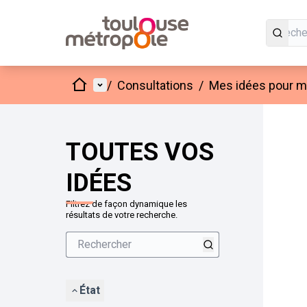
Accueil
Menu principal
/
Consultations
/
Mes idées pour mo
Passer
L'élément
+
−
TOUTES VOS
IDÉES
Filtrez de façon dynamique les
résultats de votre recherche.
État