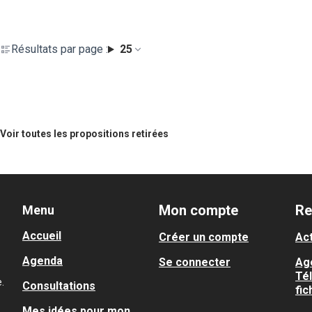
Résultats par page :
25
Voir toutes les propositions retirées
Mon compte
Re
Menu
Accueil
Créer un compte
Act
Agenda
Se connecter
Ag
Té
.
Consultations
fic
Mes idées pour mon