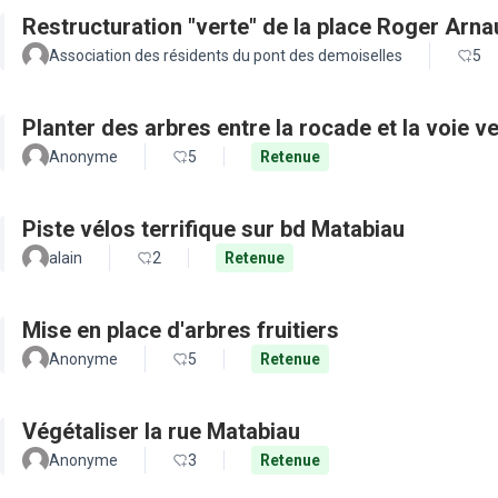
Restructuration "verte" de la place Roger Arn
Association des résidents du pont des demoiselles
5
Planter des arbres entre la rocade et la voie ve
Anonyme
5
Retenue
Piste vélos terrifique sur bd Matabiau
alain
2
Retenue
Mise en place d'arbres fruitiers
Anonyme
5
Retenue
Végétaliser la rue Matabiau
Anonyme
3
Retenue