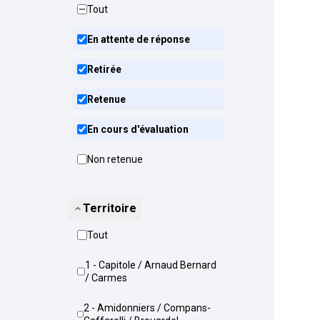
Tout
En attente de réponse
Retirée
Retenue
En cours d'évaluation
Non retenue
Territoire
Tout
1 - Capitole / Arnaud Bernard
/ Carmes
2 - Amidonniers / Compans-