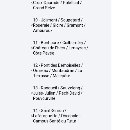
Croix-Daurade / Paléficat /
Grand Selve
10 - Jolimont / Soupetard /
Roseraie / Gloire / Gramont /
Amouroux
11 - Bonhoure / Guilheméry /
Château de l'Hers / Limayrac /
Côte Pavée
12 - Pont des Demoiselles /
Ormeau / Montaudran / La
Terrasse / Malepère
13 - Rangueil / Sauzelong /
Jules-Julien / Pech-David /
Pouvourville
14 - Saint-Simon /
Lafourguette / Oncopole-
Campus Santé du Futur