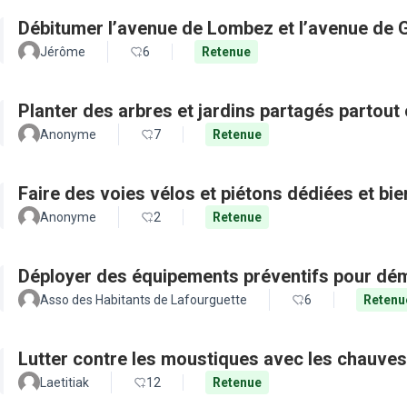
Débitumer l’avenue de Lombez et l’avenue de
Jérôme
6
Retenue
Planter des arbres et jardins partagés partout 
Anonyme
7
Retenue
Faire des voies vélos et piétons dédiées et bie
Anonyme
2
Retenue
Déployer des équipements préventifs pour dém
Asso des Habitants de Lafourguette
6
Retenu
Lutter contre les moustiques avec les chauves
Laetitiak
12
Retenue