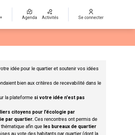
 +
Agenda
Activités
Se connecter
Leaflet
|
©
OpenStreetMap
contributors
mme des points de carte. L'élément peut être utilisé avec un lect
otre idée pour le quartier et soutenir vos idées
ndaient bien aux critères de recevabilité dans le
sur la plateforme
si votre idée n'est pas
liers citoyens pour l’écologie par
ie par quartier.
Ces rencontres ont permis de
r thématique afin que
les bureaux de quartier
ises au vote des habitants par quartier (dont la