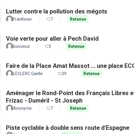
Lutter contre la pollution des mégots
FranKoise
7
Retenue
Voie verte pour aller à Pech David
bosvieux
5
Retenue
Faire de la Place Amat Massot ... une place E
LECLERC Gaëlle
39
Retenue
Aménager le Rond-Point des Français Libres et 
Frizac - Duméril - St Joseph
Anonyme
7
Retenue
Piste cyclable à double sens route d'Espagne