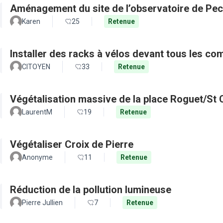
Aménagement du site de l’observatoire de Pec
Karen
25
Retenue
Installer des racks à vélos devant tous les c
CITOYEN
33
Retenue
Végétalisation massive de la place Roguet/St 
LaurentM
19
Retenue
Végétaliser Croix de Pierre
Anonyme
11
Retenue
Réduction de la pollution lumineuse
Pierre Jullien
7
Retenue