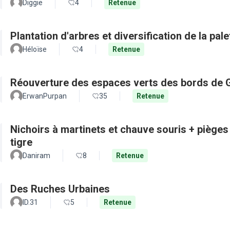
Diggie
4
Retenue
Plantation d'arbres et diversification de la pal
Héloïse
4
Retenue
Réouverture des espaces verts des bords de 
ErwanPurpan
35
Retenue
Nichoirs à martinets et chauve souris + pièges
tigre
Daniram
8
Retenue
Des Ruches Urbaines
ID.31
5
Retenue