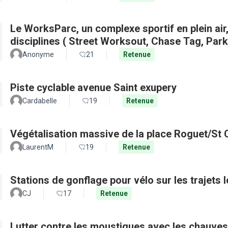
Le WorksParc, un complexe sportif en plein air
disciplines ( Street Worksout, Chase Tag, Par
Anonyme
21
Retenue
Piste cyclable avenue Saint exupery
Cardabelle
19
Retenue
Végétalisation massive de la place Roguet/St 
LaurentM
19
Retenue
Stations de gonflage pour vélo sur les trajets 
CJ
17
Retenue
Lutter contre les moustiques avec les chauves