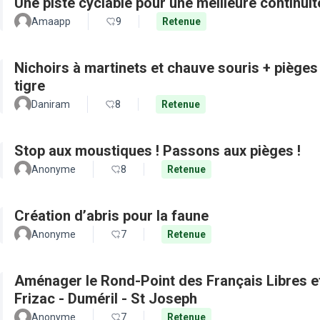
Une piste cyclable pour une meilleure continui
Amaapp
9
Retenue
Nichoirs à martinets et chauve souris + pièges
tigre
Daniram
8
Retenue
Stop aux moustiques ! Passons aux pièges !
Anonyme
8
Retenue
Création d’abris pour la faune
Anonyme
7
Retenue
Aménager le Rond-Point des Français Libres et 
Frizac - Duméril - St Joseph
Anonyme
7
Retenue