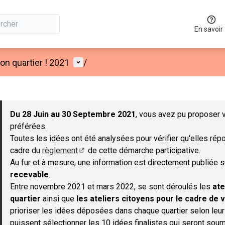
En savoir
Menu utilisateur
n quartier ! 2021
/
 la carte
 suivant est une carte qui présente les éléments de cette page co
Du 28 Juin au 30 Septembre 2021
, vous avez pu proposer v
préférées.
Toutes les idées ont été analysées pour vérifier qu'elles répo
cadre du
règlement
de cette démarche participative.
(S'ouvre dans un nouvel onglet)
Au fur et à mesure, une information est directement publiée 
recevable
.
Entre novembre 2021 et mars 2022, se sont déroulés les
ate
quartier
ainsi que
les ateliers citoyens pour le cadre de v
prioriser les idées déposées dans chaque quartier selon leu
puissent sélectionner les 10 idées finalistes qui seront soum