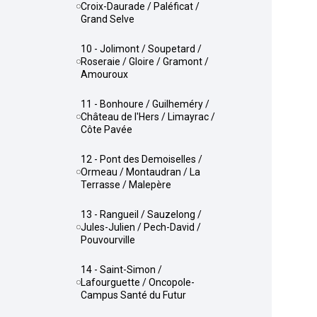
Croix-Daurade / Paléficat /
Grand Selve
10 - Jolimont / Soupetard /
Roseraie / Gloire / Gramont /
Amouroux
11 - Bonhoure / Guilheméry /
Château de l'Hers / Limayrac /
Côte Pavée
12 - Pont des Demoiselles /
Ormeau / Montaudran / La
Terrasse / Malepère
13 - Rangueil / Sauzelong /
Jules-Julien / Pech-David /
Pouvourville
14 - Saint-Simon /
Lafourguette / Oncopole-
Campus Santé du Futur