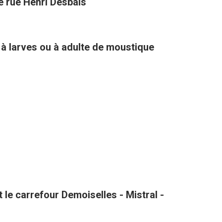
té rue Henri Desbals
 à larves ou à adulte de moustique
le carrefour Demoiselles - Mistral -