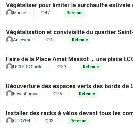
Végétaliser pour limiter la surchauffe estivale e
Marine
47
Retenue
Végétalisation et convivialité du quartier Sain
Anonyme
44
Retenue
Faire de la Place Amat Massot ... une place E
LECLERC Gaëlle
39
Retenue
Réouverture des espaces verts des bords de 
ErwanPurpan
35
Retenue
Installer des racks à vélos devant tous les c
CITOYEN
33
Retenue