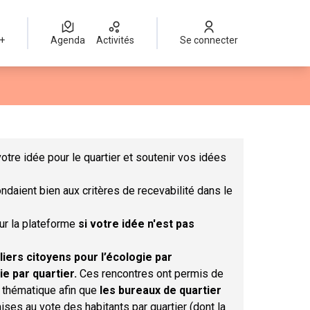
 +
Agenda
Activités
Se connecter
Leaflet
|
©
OpenStreetMap
contributors
mme des points de carte. L'élément peut être utilisé avec un lect
otre idée pour le quartier et soutenir vos idées
ndaient bien aux critères de recevabilité dans le
sur la plateforme
si votre idée n'est pas
liers citoyens pour l’écologie par
ie par quartier.
Ces rencontres ont permis de
r thématique afin que
les bureaux de quartier
ises au vote des habitants par quartier (dont la