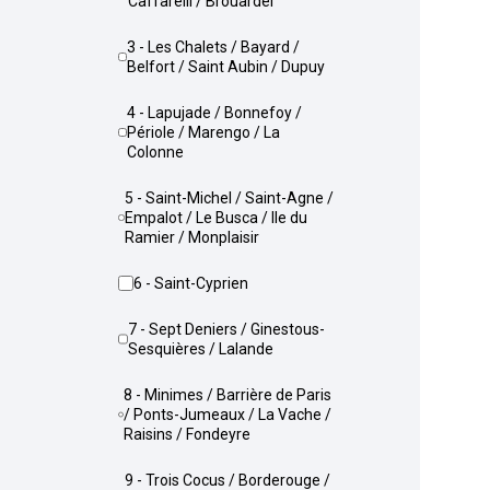
Caffarelli / Brouardel
3 - Les Chalets / Bayard /
Belfort / Saint Aubin / Dupuy
4 - Lapujade / Bonnefoy /
Périole / Marengo / La
Colonne
5 - Saint-Michel / Saint-Agne /
Empalot / Le Busca / Ile du
Ramier / Monplaisir
6 - Saint-Cyprien
7 - Sept Deniers / Ginestous-
Sesquières / Lalande
8 - Minimes / Barrière de Paris
/ Ponts-Jumeaux / La Vache /
Raisins / Fondeyre
9 - Trois Cocus / Borderouge /