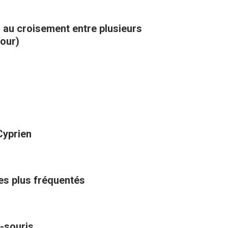
, au croisement entre plusieurs
kour)
Cyprien
les plus fréquentés
-souris