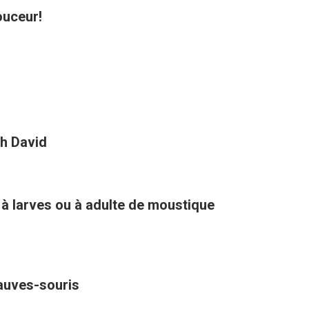
ouceur!
h David
 à larves ou à adulte de moustique
hauves-souris