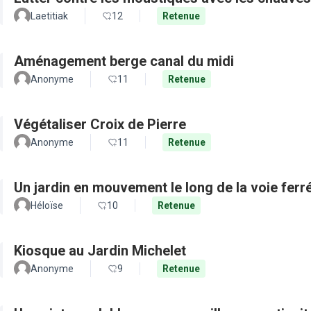
Laetitiak
12
Retenue
Aménagement berge canal du midi
Anonyme
11
Retenue
Végétaliser Croix de Pierre
Anonyme
11
Retenue
Un jardin en mouvement le long de la voie ferré
Héloïse
10
Retenue
Kiosque au Jardin Michelet
Anonyme
9
Retenue