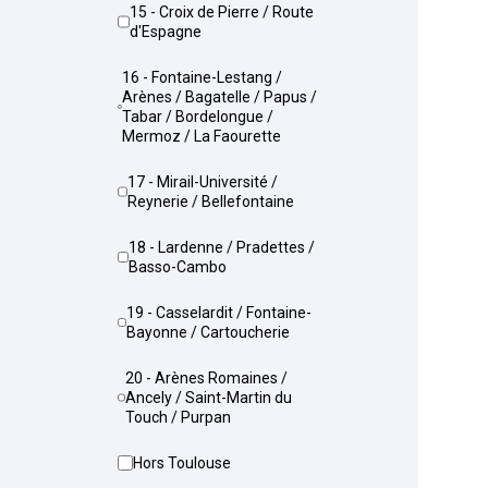
15 - Croix de Pierre / Route
d'Espagne
16 - Fontaine-Lestang /
Arènes / Bagatelle / Papus /
Tabar / Bordelongue /
Mermoz / La Faourette
17 - Mirail-Université /
Reynerie / Bellefontaine
18 - Lardenne / Pradettes /
Basso-Cambo
19 - Casselardit / Fontaine-
Bayonne / Cartoucherie
20 - Arènes Romaines /
Ancely / Saint-Martin du
Touch / Purpan
Hors Toulouse