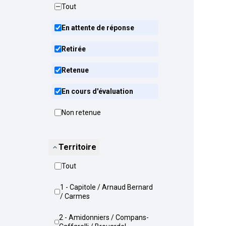
Tout
En attente de réponse
Retirée
Retenue
En cours d'évaluation
Non retenue
Territoire
Tout
1 - Capitole / Arnaud Bernard
/ Carmes
2 - Amidonniers / Compans-