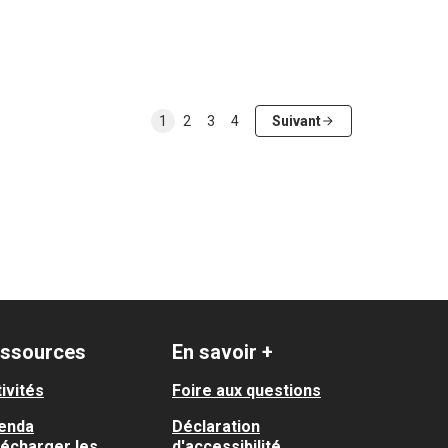
1
2
3
4
Suivant
ssources
En savoir +
ivités
Foire aux questions
enda
Déclaration
lécharger les
d'accessibilité