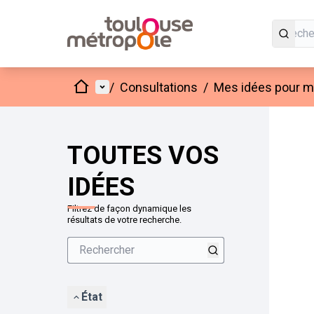
Accueil
Menu principal
/
Consultations
/
Mes idées pour mo
Passer
L'élément
+
−
TOUTES VOS
IDÉES
Filtrez de façon dynamique les
résultats de votre recherche.
État