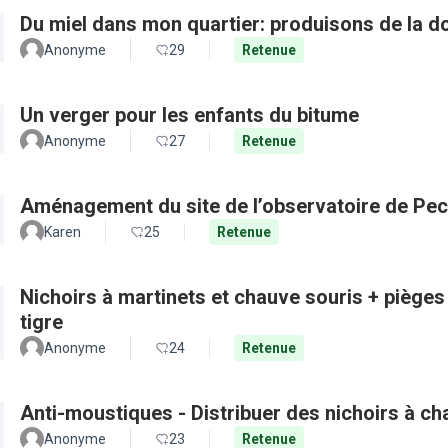
Du miel dans mon quartier: produisons de la d
Anonyme
29
Retenue
Un verger pour les enfants du bitume
Anonyme
27
Retenue
Aménagement du site de l’observatoire de Pec
Karen
25
Retenue
Nichoirs à martinets et chauve souris + pièges
tigre
Anonyme
24
Retenue
Anti-moustiques - Distribuer des nichoirs à c
Anonyme
23
Retenue