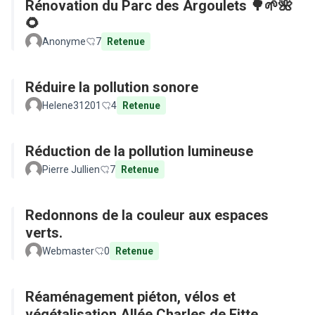
Rénovation du Parc des Argoulets 🌳🌱🌺
🌻
Anonyme
7
Retenue
Réduire la pollution sonore
Helene31201
4
Retenue
Réduction de la pollution lumineuse
Pierre Jullien
7
Retenue
Redonnons de la couleur aux espaces
verts.
Webmaster
0
Retenue
Réaménagement piéton, vélos et
végétalisation Allée Charles de Fitte