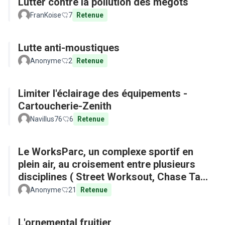
Lutter contre la pollution des mégots
FranKoise
7
Retenue
Lutte anti-moustiques
Anonyme
2
Retenue
Limiter l'éclairage des équipements -
Cartoucherie-Zenith
Navillus76
6
Retenue
Le WorksParc, un complexe sportif en
plein air, au croisement entre plusieurs
disciplines ( Street Worksout, Chase Tag,
Parkour)
Anonyme
21
Retenue
L'ornemental fruitier