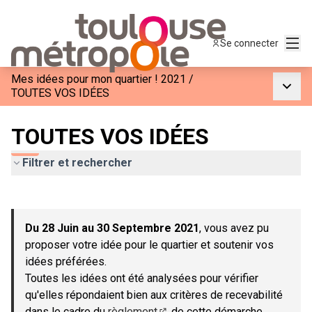
Menu
Se connecter
Mes idées pour mon quartier ! 2021
/
Menu p
TOUTES VOS IDÉES
TOUTES VOS IDÉES
Filtrer et rechercher
Passer la carte
Leaflet
|
©
OpenStreetMap
contributors
L'élément suivant est une carte qui présente les éléments de c
+
Du 28 Juin au 30 Septembre 2021
, vous avez pu
−
proposer votre idée pour le quartier et soutenir vos
idées préférées.
Toutes les idées ont été analysées pour vérifier
qu'elles répondaient bien aux critères de recevabilité
dans le cadre du
règlement
de cette démarche