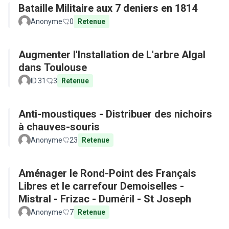
Bataille Militaire aux 7 deniers en 1814
Anonyme
0
Retenue
Augmenter l'Installation de L'arbre Algal
dans Toulouse
ID.31
3
Retenue
Anti-moustiques - Distribuer des nichoirs
à chauves-souris
Anonyme
23
Retenue
Aménager le Rond-Point des Français
Libres et le carrefour Demoiselles -
Mistral - Frizac - Duméril - St Joseph
Anonyme
7
Retenue