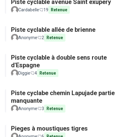
Piste cyclable avenue Saint exupery
Cardabelle
19
Retenue
Piste cyclable allée de brienne
Anonyme
2
Retenue
Piste cyclable à double sens route
d'Espagne
Diggie
4
Retenue
Piste cyclabe chemin Lapujade partie
manquante
Anonyme
3
Retenue
Pieges à moustiques tigres
Anonyme
6
Retenue