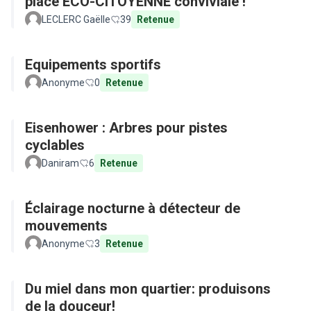
place ECO-CITOYENNE conviviale !
LECLERC Gaëlle
39
Retenue
Equipements sportifs
Anonyme
0
Retenue
Eisenhower : Arbres pour pistes
cyclables
Daniram
6
Retenue
Éclairage nocturne à détecteur de
mouvements
Anonyme
3
Retenue
Du miel dans mon quartier: produisons
de la douceur!