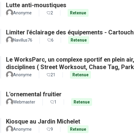
Lutte anti-moustiques
Anonyme
2
Retenue
Limiter l'éclairage des équipements - Cartouch
Navillus76
6
Retenue
Le WorksParc, un complexe sportif en plein air
disciplines ( Street Worksout, Chase Tag, Par
Anonyme
21
Retenue
L'ornemental fruitier
Webmaster
1
Retenue
Kiosque au Jardin Michelet
Anonyme
9
Retenue