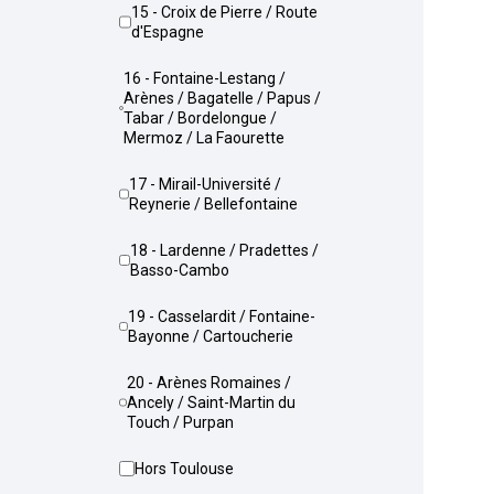
15 - Croix de Pierre / Route
d'Espagne
16 - Fontaine-Lestang /
Arènes / Bagatelle / Papus /
Tabar / Bordelongue /
Mermoz / La Faourette
17 - Mirail-Université /
Reynerie / Bellefontaine
18 - Lardenne / Pradettes /
Basso-Cambo
19 - Casselardit / Fontaine-
Bayonne / Cartoucherie
20 - Arènes Romaines /
Ancely / Saint-Martin du
Touch / Purpan
Hors Toulouse