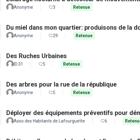
Anonyme
3
Retenue
Du miel dans mon quartier: produisons de la d
Anonyme
29
Retenue
Des Ruches Urbaines
ID.31
5
Retenue
Des arbres pour la rue de la république
Anonyme
5
Retenue
Déployer des équipements préventifs pour dém
Asso des Habitants de Lafourguette
6
Retenu