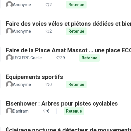
Anonyme
2
Retenue
Faire des voies vélos et piétons dédiées et bie
Anonyme
2
Retenue
Faire de la Place Amat Massot ... une place E
LECLERC Gaëlle
39
Retenue
Equipements sportifs
Anonyme
0
Retenue
Eisenhower : Arbres pour pistes cyclables
Daniram
6
Retenue
Éclairage nocturne à détecteur de mouvement