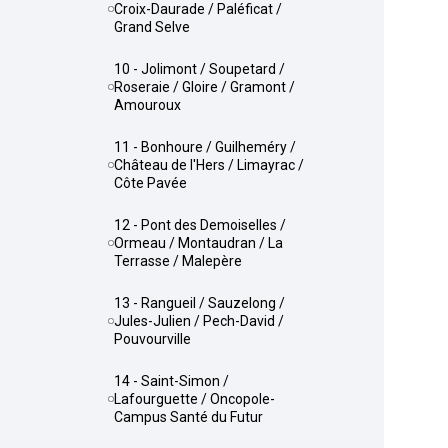
Croix-Daurade / Paléficat /
Grand Selve
10 - Jolimont / Soupetard /
Roseraie / Gloire / Gramont /
Amouroux
11 - Bonhoure / Guilheméry /
Château de l'Hers / Limayrac /
Côte Pavée
12 - Pont des Demoiselles /
Ormeau / Montaudran / La
Terrasse / Malepère
13 - Rangueil / Sauzelong /
Jules-Julien / Pech-David /
Pouvourville
14 - Saint-Simon /
Lafourguette / Oncopole-
Campus Santé du Futur