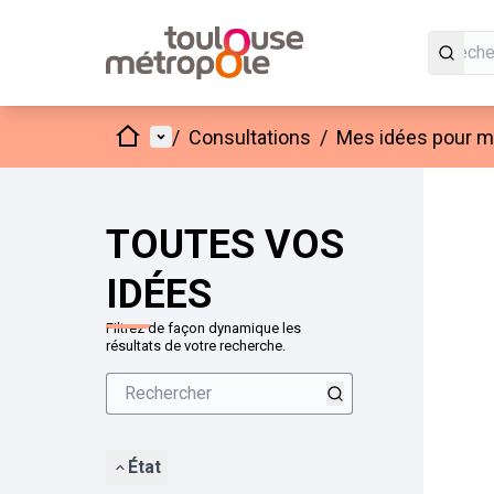
Accueil
Menu principal
/
Consultations
/
Mes idées pour mo
Passer
L'élément
+
−
TOUTES VOS
IDÉES
Filtrez de façon dynamique les
résultats de votre recherche.
État