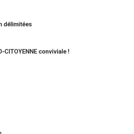
n délimitées
CO-CITOYENNE conviviale !
s