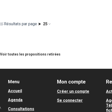
Résultats par page :
25
Voir toutes les propositions retirées
Mon compte
Re
Menu
Accueil
Créer un compte
Act
Agenda
Se connecter
Ag
Té
.
Consultations
fic