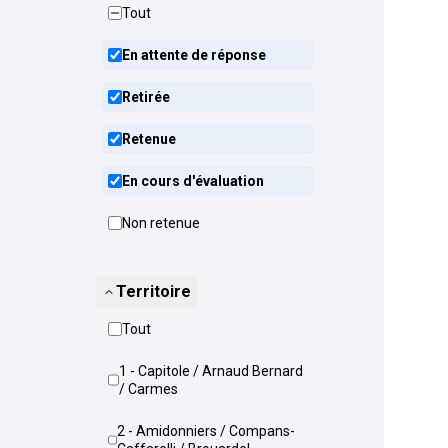
Tout
En attente de réponse
Retirée
Retenue
En cours d'évaluation
Non retenue
Territoire
Tout
1 - Capitole / Arnaud Bernard
/ Carmes
2 - Amidonniers / Compans-