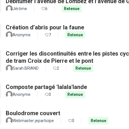
Débitumer l’avenue de Lombez et l’avenue de
Jérôme
6
Retenue
Création d’abris pour la faune
Anonyme
7
Retenue
Corriger les discontinuités entre les pistes cy
de tram Croix de Pierre et le pont
Sarah BRIAND
2
Retenue
Composte partagé 'lalala'lande
Anonyme
0
Retenue
Boulodrome couvert
Webmaster jeparticipe
0
Retenue