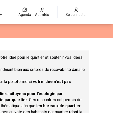
 +
Agenda
Activités
Se connecter
Leaflet
|
©
OpenStreetMap
contributors
mme des points de carte. L'élément peut être utilisé avec un lect
otre idée pour le quartier et soutenir vos idées
ndaient bien aux critères de recevabilité dans le
sur la plateforme
si votre idée n'est pas
liers citoyens pour l’écologie par
ie par quartier.
Ces rencontres ont permis de
r thématique afin que
les bureaux de quartier
ises au vote des habitants par quartier (dont la