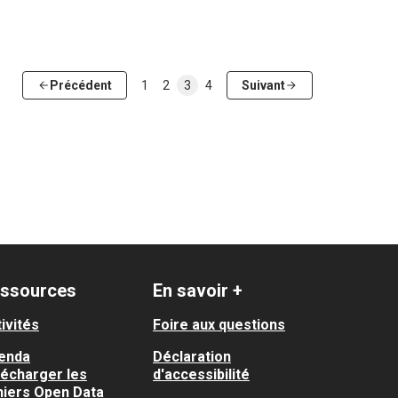
Précédent
1
2
3
4
Suivant
ssources
En savoir +
ivités
Foire aux questions
enda
Déclaration
lécharger les
d'accessibilité
hiers Open Data