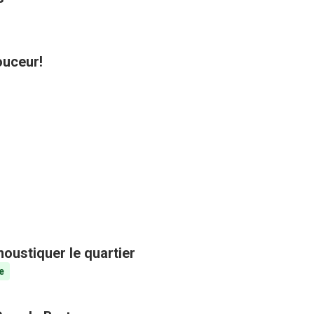
ouceur!
oustiquer le quartier
e