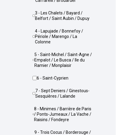
Caffarelli / Brouardel
3 - Les Chalets / Bayard /
Belfort / Saint Aubin / Dupuy
4 - Lapujade / Bonnefoy /
Périole / Marengo / La
Colonne
5 - Saint-Michel / Saint-Agne /
Empalot / Le Busca / Ile du
Ramier / Monplaisir
6 - Saint-Cyprien
7 - Sept Deniers / Ginestous-
Sesquières / Lalande
8 - Minimes / Barrière de Paris
/ Ponts-Jumeaux / La Vache /
Raisins / Fondeyre
9 - Trois Cocus / Borderouge /