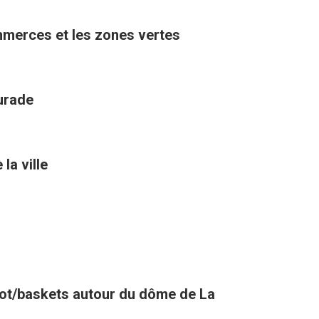
ommerces et les zones vertes
aurade
la ville
oot/baskets autour du dôme de La