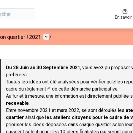
En savoir
Menu utilisateur
n quartier ! 2021
/
 la carte
 suivant est une carte qui présente les éléments de cette page co
Du 28 Juin au 30 Septembre 2021
, vous avez pu proposer v
préférées.
Toutes les idées ont été analysées pour vérifier qu'elles répo
cadre du
règlement
de cette démarche participative.
(S'ouvre dans un nouvel onglet)
Au fur et à mesure, une information est directement publiée 
recevable
.
Entre novembre 2021 et mars 2022, se sont déroulés les
ate
quartier
ainsi que
les ateliers citoyens pour le cadre de v
prioriser les idées déposées dans chaque quartier selon leu
puissent sélectionner les 10 idées finalistes qui seront soum