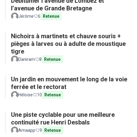
Débitumer l’avenue de Lombez et
l’avenue de Grande Bretagne
Jérôme
6
Retenue
Nichoirs à martinets et chauve souris +
pièges à larves ou à adulte de moustique
tigre
Daniram
8
Retenue
Un jardin en mouvement le long de la voie
ferrée et le rectorat
Héloïse
10
Retenue
Une piste cyclable pour une meilleure
continuité rue Henri Desbals
Amaapp
9
Retenue