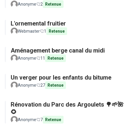
Anonyme
2
Retenue
L'ornemental fruitier
Webmaster
1
Retenue
Aménagement berge canal du midi
Anonyme
11
Retenue
Un verger pour les enfants du bitume
Anonyme
27
Retenue
Rénovation du Parc des Argoulets 🌳🌱🌺
🌻
Anonyme
7
Retenue