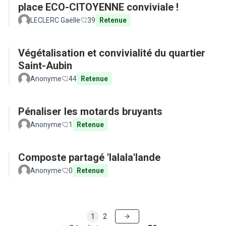
place ECO-CITOYENNE conviviale !
LECLERC Gaëlle
39
Retenue
Végétalisation et convivialité du quartier
Saint-Aubin
Anonyme
44
Retenue
Pénaliser les motards bruyants
Anonyme
1
Retenue
Composte partagé 'lalala'lande
Anonyme
0
Retenue
1
2