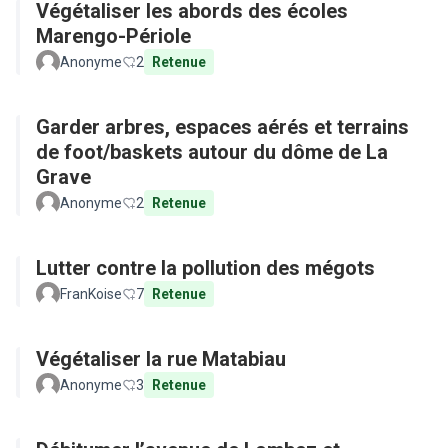
Végétaliser les abords des écoles
Marengo-Périole
Anonyme
2
Retenue
Garder arbres, espaces aérés et terrains
de foot/baskets autour du dôme de La
Grave
Anonyme
2
Retenue
Lutter contre la pollution des mégots
FranKoise
7
Retenue
Végétaliser la rue Matabiau
Anonyme
3
Retenue