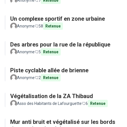
Anonyme
7
Retenue
Un complexe sportif en zone urbaine
Anonyme
58
Retenue
Des arbres pour la rue de la république
Anonyme
5
Retenue
Piste cyclable allée de brienne
Anonyme
2
Retenue
Végétalisation de la ZA Thibaud
Asso des Habitants de Lafourguette
6
Retenue
Mur anti bruit et végétalisé sur les bords