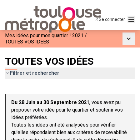
Menu
Se connecter
Mes idées pour mon quartier ! 2021
/
Menu p
TOUTES VOS IDÉES
TOUTES VOS IDÉES
Filtrer et rechercher
Passer la carte
Leaflet
|
©
OpenStreetMap
contributors
L'élément suivant est une carte qui présente les éléments de c
+
Du 28 Juin au 30 Septembre 2021
, vous avez pu
−
proposer votre idée pour le quartier et soutenir vos
idées préférées.
Toutes les idées ont été analysées pour vérifier
qu'elles répondaient bien aux critères de recevabilité
dans le cadre du
règlement
de cette démarche