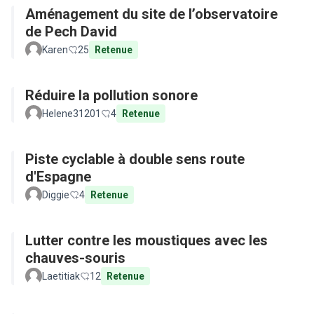
Aménagement du site de l’observatoire
de Pech David
Karen
25
Retenue
Réduire la pollution sonore
Helene31201
4
Retenue
Piste cyclable à double sens route
d'Espagne
Diggie
4
Retenue
Lutter contre les moustiques avec les
chauves-souris
Laetitiak
12
Retenue