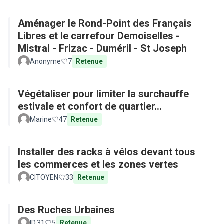
Aménager le Rond-Point des Français
Libres et le carrefour Demoiselles -
Mistral - Frizac - Duméril - St Joseph
Anonyme
7
Retenue
Végétaliser pour limiter la surchauffe
estivale et confort de quartier...
Marine
47
Retenue
Installer des racks à vélos devant tous
les commerces et les zones vertes
CITOYEN
33
Retenue
Des Ruches Urbaines
ID.31
5
Retenue