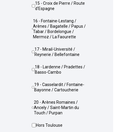
15 - Croix de Pierre / Route
d'Espagne
16 - Fontaine-Lestang /
Arènes / Bagatelle / Papus /
Tabar / Bordelongue /
Mermoz / La Faourette
17 - Mirail-Université /
Reynerie / Bellefontaine
18 - Lardenne / Pradettes /
Basso-Cambo
19 - Casselardit / Fontaine-
Bayonne / Cartoucherie
20 - Arènes Romaines /
Ancely / Saint-Martin du
Touch / Purpan
Hors Toulouse