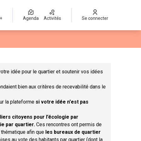
 +
Agenda
Activités
Se connecter
Leaflet
|
©
OpenStreetMap
contributors
mme des points de carte. L'élément peut être utilisé avec un lect
otre idée pour le quartier et soutenir vos idées
ndaient bien aux critères de recevabilité dans le
sur la plateforme
si votre idée n'est pas
liers citoyens pour l’écologie par
ie par quartier.
Ces rencontres ont permis de
r thématique afin que
les bureaux de quartier
ises au vote des habitants par quartier (dont la