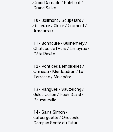
Croix-Daurade / Paléficat /
Grand Selve
10 - Jolimont / Soupetard /
Roseraie / Gloire / Gramont /
Amouroux
11 - Bonhoure / Guilheméry /
Château de l'Hers / Limayrac /
Côte Pavée
12 - Pont des Demoiselles /
Ormeau / Montaudran / La
Terrasse / Malepère
13 - Rangueil / Sauzelong /
Jules-Julien / Pech-David /
Pouvourville
14 - Saint-Simon /
Lafourguette / Oncopole-
Campus Santé du Futur