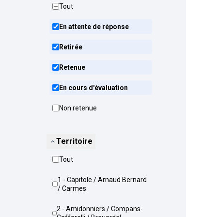
Tout
En attente de réponse
Retirée
Retenue
En cours d'évaluation
Non retenue
Territoire
Tout
1 - Capitole / Arnaud Bernard
/ Carmes
2 - Amidonniers / Compans-