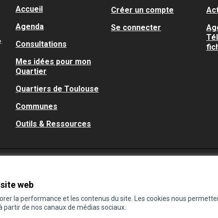
Accueil
Créer un compte
Act
Agenda
Se connecter
Ag
Té
.
Consultations
fic
Mes idées pour mon
Quartier
Quartiers de Toulouse
Communes
Outils & Ressources
 site web
iorer la performance et les contenus du site. Les cookies nous permette
 à partir de nos canaux de médias sociaux.