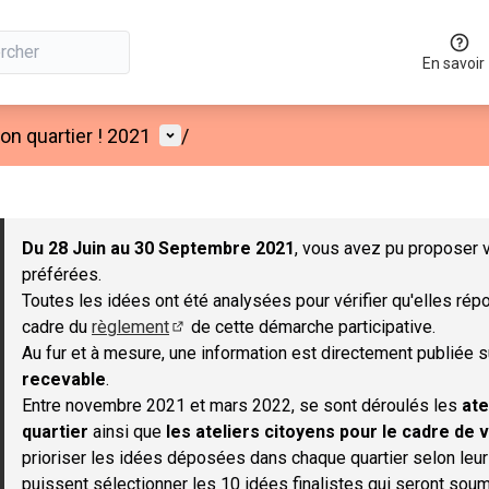
En savoir
Menu utilisateur
n quartier ! 2021
/
 la carte
 suivant est une carte qui présente les éléments de cette page co
Du 28 Juin au 30 Septembre 2021
, vous avez pu proposer v
préférées.
Toutes les idées ont été analysées pour vérifier qu'elles répo
cadre du
règlement
de cette démarche participative.
(S'ouvre dans un nouvel onglet)
Au fur et à mesure, une information est directement publiée 
recevable
.
Entre novembre 2021 et mars 2022, se sont déroulés les
ate
quartier
ainsi que
les ateliers citoyens pour le cadre de v
prioriser les idées déposées dans chaque quartier selon leu
puissent sélectionner les 10 idées finalistes qui seront soum