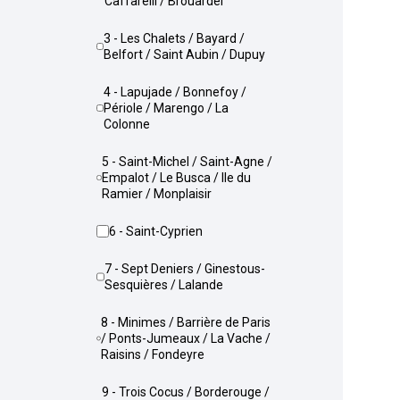
Caffarelli / Brouardel
3 - Les Chalets / Bayard /
Belfort / Saint Aubin / Dupuy
4 - Lapujade / Bonnefoy /
Périole / Marengo / La
Colonne
5 - Saint-Michel / Saint-Agne /
Empalot / Le Busca / Ile du
Ramier / Monplaisir
6 - Saint-Cyprien
7 - Sept Deniers / Ginestous-
Sesquières / Lalande
8 - Minimes / Barrière de Paris
/ Ponts-Jumeaux / La Vache /
Raisins / Fondeyre
9 - Trois Cocus / Borderouge /