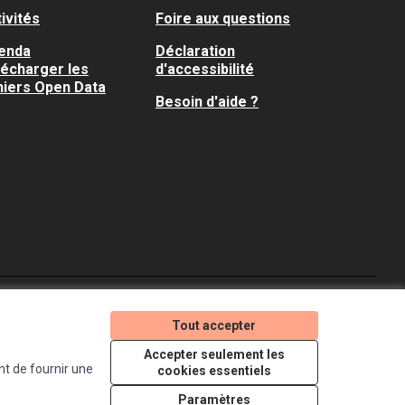
ivités
Foire aux questions
enda
Déclaration
lécharger les
d'accessibilité
hiers Open Data
Besoin d'aide ?
Je participe ! sur X
Je participe ! sur Faceboo
Je participe ! sur In
Tout accepter
(Lien externe)
(Lien externe)
(Lien externe)
Accepter seulement les
nt de fournir une
cookies essentiels
Licence Creative Comm
(Lien externe)
Paramètres