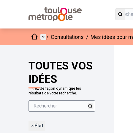
Accueil
Menu principal
/
Consultations
/
Mes idées pour mo
Passer
L'élément
+
−
TOUTES VOS
IDÉES
Filtrez de façon dynamique les
résultats de votre recherche.
État