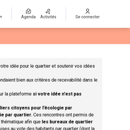
 +
Agenda
Activités
Se connecter
Leaflet
|
©
OpenStreetMap
contributors
mme des points de carte. L'élément peut être utilisé avec un lect
otre idée pour le quartier et soutenir vos idées
ndaient bien aux critères de recevabilité dans le
sur la plateforme
si votre idée n'est pas
liers citoyens pour l’écologie par
ie par quartier.
Ces rencontres ont permis de
r thématique afin que
les bureaux de quartier
ises au vote des habitants par quartier (dont la