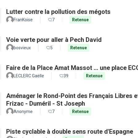
Lutter contre la pollution des mégots
FranKoise
7
Retenue
Voie verte pour aller à Pech David
bosvieux
5
Retenue
Faire de la Place Amat Massot ... une place E
LECLERC Gaëlle
39
Retenue
Aménager le Rond-Point des Français Libres et 
Frizac - Duméril - St Joseph
Anonyme
7
Retenue
Piste cyclable à double sens route d'Espagne