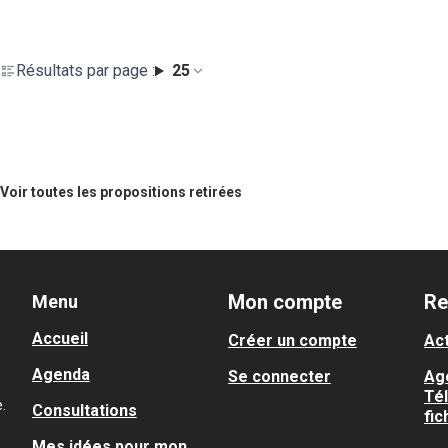
Résultats par page :
25
Voir toutes les propositions retirées
Mon compte
Re
Menu
Accueil
Créer un compte
Act
Agenda
Se connecter
Ag
Té
.
Consultations
fic
Mes idées pour mon