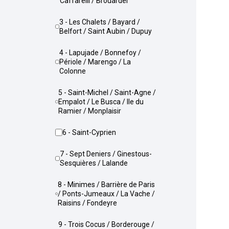
Caffarelli / Brouardel
3 - Les Chalets / Bayard /
Belfort / Saint Aubin / Dupuy
4 - Lapujade / Bonnefoy /
Périole / Marengo / La
Colonne
5 - Saint-Michel / Saint-Agne /
Empalot / Le Busca / Ile du
Ramier / Monplaisir
6 - Saint-Cyprien
7 - Sept Deniers / Ginestous-
Sesquières / Lalande
8 - Minimes / Barrière de Paris
/ Ponts-Jumeaux / La Vache /
Raisins / Fondeyre
9 - Trois Cocus / Borderouge /