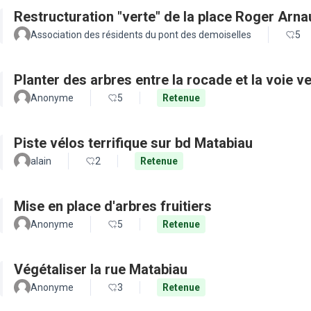
Restructuration "verte" de la place Roger Arn
Association des résidents du pont des demoiselles
5
Planter des arbres entre la rocade et la voie ve
Anonyme
5
Retenue
Piste vélos terrifique sur bd Matabiau
alain
2
Retenue
Mise en place d'arbres fruitiers
Anonyme
5
Retenue
Végétaliser la rue Matabiau
Anonyme
3
Retenue