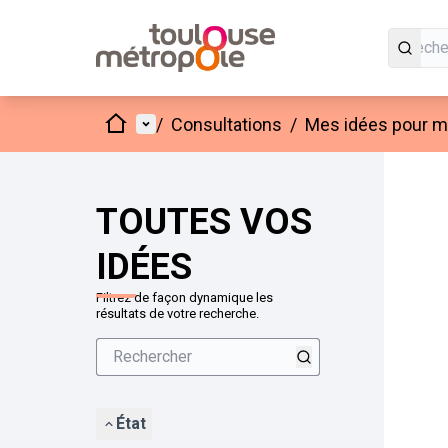
Accueil
Menu principal
/
Consultations
/
Mes idées pour mo
Passer
L'élément
+
−
TOUTES VOS
IDÉES
Filtrez de façon dynamique les
résultats de votre recherche.
État