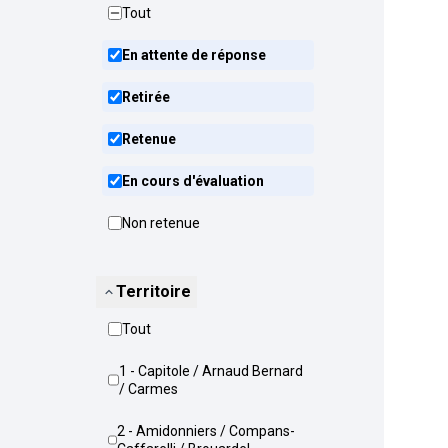
Tout
En attente de réponse
Retirée
Retenue
En cours d'évaluation
Non retenue
Territoire
Tout
1 - Capitole / Arnaud Bernard
/ Carmes
2 - Amidonniers / Compans-