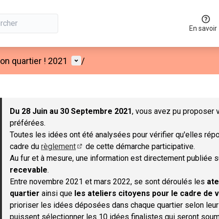
En savoir
Menu utilisateur
n quartier ! 2021
/
 la carte
 suivant est une carte qui présente les éléments de cette page co
Du 28 Juin au 30 Septembre 2021
, vous avez pu proposer v
préférées.
Toutes les idées ont été analysées pour vérifier qu'elles répo
cadre du
règlement
de cette démarche participative.
(S'ouvre dans un nouvel onglet)
Au fur et à mesure, une information est directement publiée 
recevable
.
Entre novembre 2021 et mars 2022, se sont déroulés les
ate
quartier
ainsi que
les ateliers citoyens pour le cadre de v
prioriser les idées déposées dans chaque quartier selon leu
puissent sélectionner les 10 idées finalistes qui seront soum