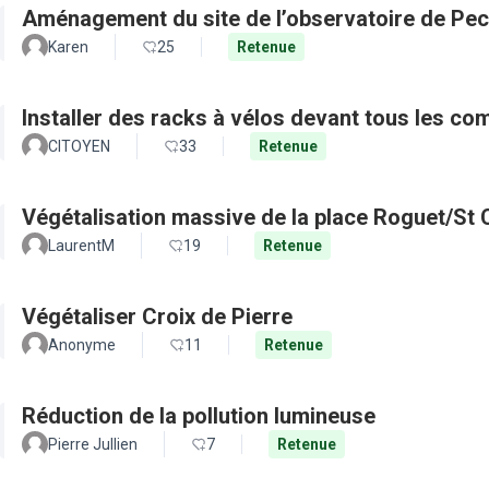
Aménagement du site de l’observatoire de Pec
Karen
25
Retenue
Installer des racks à vélos devant tous les c
CITOYEN
33
Retenue
Végétalisation massive de la place Roguet/St 
LaurentM
19
Retenue
Végétaliser Croix de Pierre
Anonyme
11
Retenue
Réduction de la pollution lumineuse
Pierre Jullien
7
Retenue