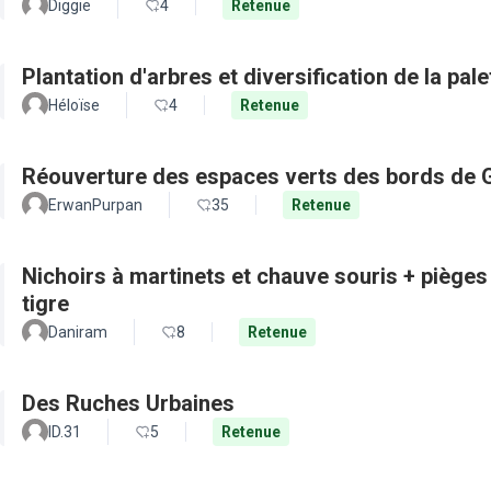
Diggie
4
Retenue
Plantation d'arbres et diversification de la pal
Héloïse
4
Retenue
Réouverture des espaces verts des bords de 
ErwanPurpan
35
Retenue
Nichoirs à martinets et chauve souris + pièges
tigre
Daniram
8
Retenue
Des Ruches Urbaines
ID.31
5
Retenue