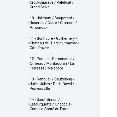
Croix-Daurade / Paléficat /
Grand Selve
10 - Jolimont / Soupetard /
Roseraie / Gloire / Gramont /
Amouroux
11 - Bonhoure / Guilheméry /
Château de l'Hers / Limayrac /
Côte Pavée
12 - Pont des Demoiselles /
Ormeau / Montaudran / La
Terrasse / Malepère
13 - Rangueil / Sauzelong /
Jules-Julien / Pech-David /
Pouvourville
14 - Saint-Simon /
Lafourguette / Oncopole-
Campus Santé du Futur