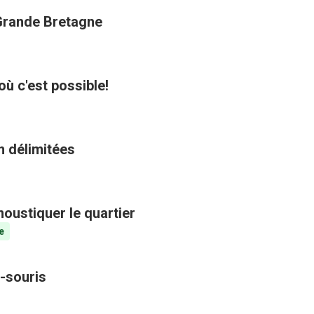
 Grande Bretagne
où c'est possible!
n délimitées
oustiquer le quartier
e
-souris