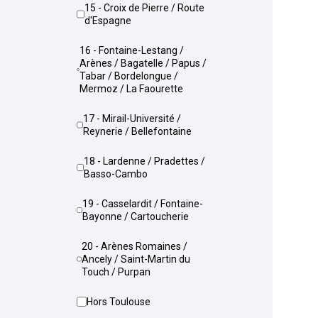
15 - Croix de Pierre / Route
d'Espagne
16 - Fontaine-Lestang /
Arènes / Bagatelle / Papus /
Tabar / Bordelongue /
Mermoz / La Faourette
17 - Mirail-Université /
Reynerie / Bellefontaine
18 - Lardenne / Pradettes /
Basso-Cambo
19 - Casselardit / Fontaine-
Bayonne / Cartoucherie
20 - Arènes Romaines /
Ancely / Saint-Martin du
Touch / Purpan
Hors Toulouse