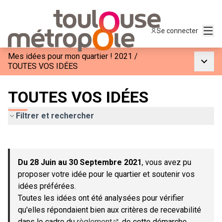
Menu
Se connecter
Mes idées pour mon quartier ! 2021
/
Menu p
TOUTES VOS IDÉES
TOUTES VOS IDÉES
Filtrer et rechercher
Passer la carte
Leaflet
|
©
OpenStreetMap
contributors
L'élément suivant est une carte qui présente les éléments de c
+
Du 28 Juin au 30 Septembre 2021
, vous avez pu
−
proposer votre idée pour le quartier et soutenir vos
idées préférées.
Toutes les idées ont été analysées pour vérifier
qu'elles répondaient bien aux critères de recevabilité
dans le cadre du
règlement
de cette démarche