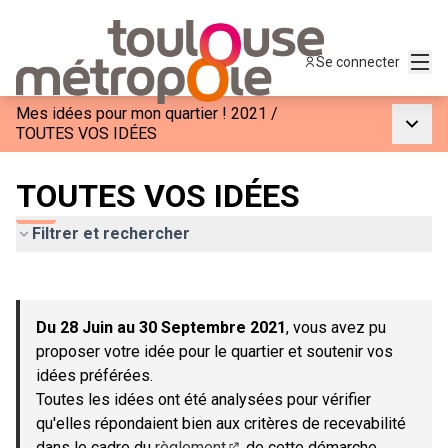
Menu
Se connecter
Mes idées pour mon quartier ! 2021
/
Menu p
TOUTES VOS IDÉES
TOUTES VOS IDÉES
Filtrer et rechercher
Passer la carte
Leaflet
|
©
OpenStreetMap
contributors
L'élément suivant est une carte qui présente les éléments de c
+
Du 28 Juin au 30 Septembre 2021
, vous avez pu
−
proposer votre idée pour le quartier et soutenir vos
idées préférées.
Toutes les idées ont été analysées pour vérifier
qu'elles répondaient bien aux critères de recevabilité
dans le cadre du
règlement
de cette démarche