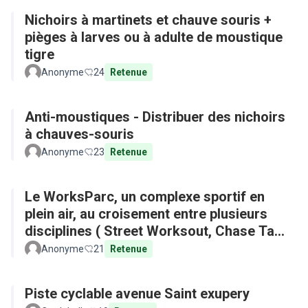
Nichoirs à martinets et chauve souris +
pièges à larves ou à adulte de moustique
tigre
Anonyme
24
Retenue
Anti-moustiques - Distribuer des nichoirs
à chauves-souris
Anonyme
23
Retenue
Le WorksParc, un complexe sportif en
plein air, au croisement entre plusieurs
disciplines ( Street Worksout, Chase Tag,
Parkour)
Anonyme
21
Retenue
Piste cyclable avenue Saint exupery