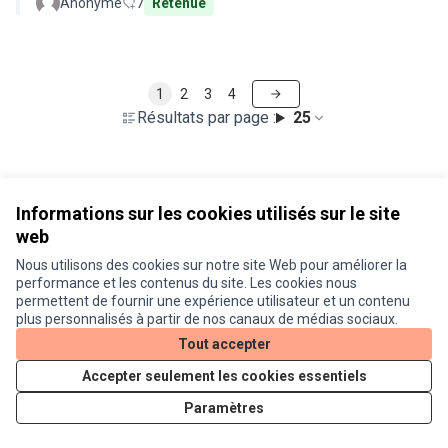
Anonyme
7
Retenue
1
2
3
4
Résultats par page :
25
Voir toutes les propositions retirées
Informations sur les cookies utilisés sur le site
web
Nous utilisons des cookies sur notre site Web pour améliorer la
Conditions d'utilisation
performance et les contenus du site. Les cookies nous
Paramètres des cookies
permettent de fournir une expérience utilisateur et un contenu
Je participe ! sur X
Je participe ! sur Facebook
Je participe ! sur Instagram
plus personnalisés à partir de nos canaux de médias sociaux.
(Lien externe)
(Lien externe)
(Lien externe)
Tout accepter
Accepter seulement les cookies essentiels
Licence Cre
(Lien extern
Paramètres
(Lien externe)
Site réalisé grâce au
logiciel libre Decidim
.
(Lien externe)