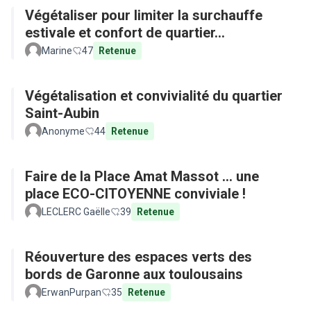
Végétaliser pour limiter la surchauffe
estivale et confort de quartier...
Marine
47
Retenue
Végétalisation et convivialité du quartier
Saint-Aubin
Anonyme
44
Retenue
Faire de la Place Amat Massot ... une
place ECO-CITOYENNE conviviale !
LECLERC Gaëlle
39
Retenue
Réouverture des espaces verts des
bords de Garonne aux toulousains
ErwanPurpan
35
Retenue