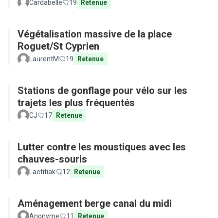
Cardabelle
19
Retenue
Végétalisation massive de la place
Roguet/St Cyprien
LaurentM
19
Retenue
Stations de gonflage pour vélo sur les
trajets les plus fréquentés
CJ
17
Retenue
Lutter contre les moustiques avec les
chauves-souris
Laetitiak
12
Retenue
Aménagement berge canal du midi
Anonyme
11
Retenue