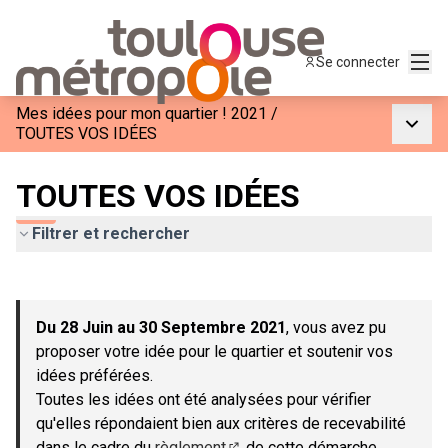
Menu
Se connecter
Mes idées pour mon quartier ! 2021
/
Menu p
TOUTES VOS IDÉES
TOUTES VOS IDÉES
Filtrer et rechercher
Passer la carte
Leaflet
|
©
OpenStreetMap
contributors
L'élément suivant est une carte qui présente les éléments de c
+
Du 28 Juin au 30 Septembre 2021
, vous avez pu
−
proposer votre idée pour le quartier et soutenir vos
idées préférées.
Toutes les idées ont été analysées pour vérifier
qu'elles répondaient bien aux critères de recevabilité
dans le cadre du
règlement
de cette démarche