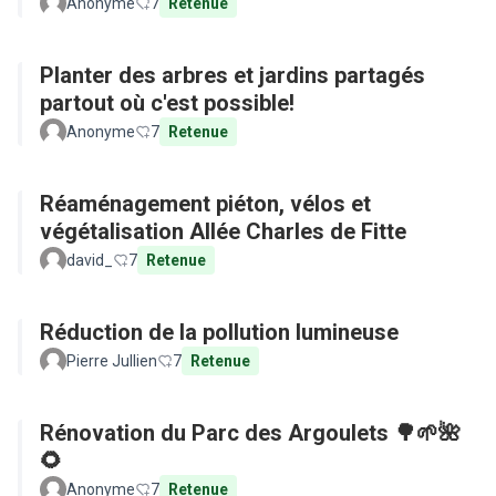
Anonyme
7
Retenue
Planter des arbres et jardins partagés
partout où c'est possible!
Anonyme
7
Retenue
Réaménagement piéton, vélos et
végétalisation Allée Charles de Fitte
david_
7
Retenue
Réduction de la pollution lumineuse
Pierre Jullien
7
Retenue
Rénovation du Parc des Argoulets 🌳🌱🌺
🌻
Anonyme
7
Retenue