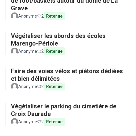
de foot/baskets autour du dôme de La
Grave
Anonyme
2
Retenue
Végétaliser les abords des écoles
Marengo-Périole
Anonyme
2
Retenue
Faire des voies vélos et piétons dédiées
et bien délimitées
Anonyme
2
Retenue
Végétaliser le parking du cimetière de
Croix Daurade
Anonyme
2
Retenue