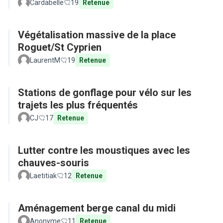
Cardabelle
19
Retenue
Végétalisation massive de la place
Roguet/St Cyprien
LaurentM
19
Retenue
Stations de gonflage pour vélo sur les
trajets les plus fréquentés
CJ
17
Retenue
Lutter contre les moustiques avec les
chauves-souris
Laetitiak
12
Retenue
Aménagement berge canal du midi
Anonyme
11
Retenue