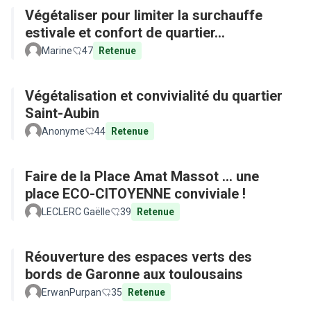
Végétaliser pour limiter la surchauffe
estivale et confort de quartier...
Marine
47
Retenue
Végétalisation et convivialité du quartier
Saint-Aubin
Anonyme
44
Retenue
Faire de la Place Amat Massot ... une
place ECO-CITOYENNE conviviale !
LECLERC Gaëlle
39
Retenue
Réouverture des espaces verts des
bords de Garonne aux toulousains
ErwanPurpan
35
Retenue