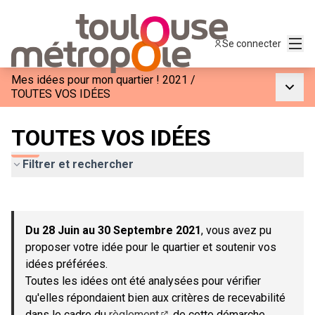
Menu
Se connecter
Mes idées pour mon quartier ! 2021
/
Menu p
TOUTES VOS IDÉES
TOUTES VOS IDÉES
Filtrer et rechercher
Passer la carte
Leaflet
|
©
OpenStreetMap
contributors
L'élément suivant est une carte qui présente les éléments de c
+
Du 28 Juin au 30 Septembre 2021
, vous avez pu
−
proposer votre idée pour le quartier et soutenir vos
idées préférées.
Toutes les idées ont été analysées pour vérifier
qu'elles répondaient bien aux critères de recevabilité
dans le cadre du
règlement
de cette démarche