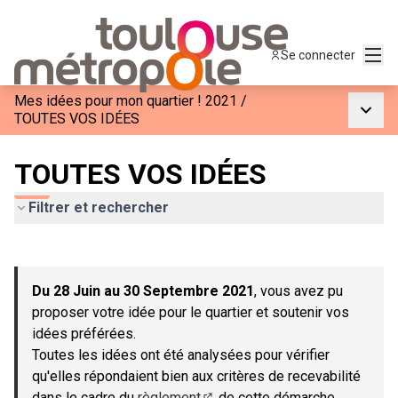
Menu
Se connecter
Mes idées pour mon quartier ! 2021
/
Menu p
TOUTES VOS IDÉES
TOUTES VOS IDÉES
Filtrer et rechercher
Passer la carte
Leaflet
|
©
OpenStreetMap
contributors
L'élément suivant est une carte qui présente les éléments de c
+
Du 28 Juin au 30 Septembre 2021
, vous avez pu
−
proposer votre idée pour le quartier et soutenir vos
idées préférées.
Toutes les idées ont été analysées pour vérifier
qu'elles répondaient bien aux critères de recevabilité
dans le cadre du
règlement
de cette démarche