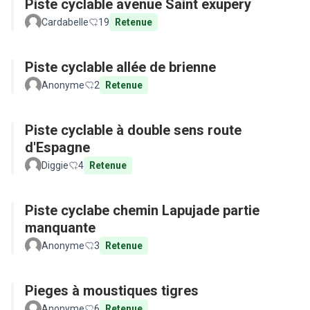
Piste cyclable avenue Saint exupery
Cardabelle
19
Retenue
Piste cyclable allée de brienne
Anonyme
2
Retenue
Piste cyclable à double sens route
d'Espagne
Diggie
4
Retenue
Piste cyclabe chemin Lapujade partie
manquante
Anonyme
3
Retenue
Pieges à moustiques tigres
Anonyme
6
Retenue