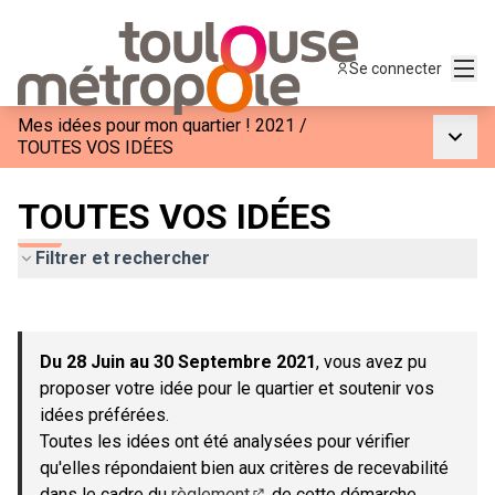
Menu
Se connecter
Mes idées pour mon quartier ! 2021
/
Menu p
TOUTES VOS IDÉES
TOUTES VOS IDÉES
Filtrer et rechercher
Passer la carte
Leaflet
|
©
OpenStreetMap
contributors
L'élément suivant est une carte qui présente les éléments de c
+
Du 28 Juin au 30 Septembre 2021
, vous avez pu
−
proposer votre idée pour le quartier et soutenir vos
idées préférées.
Toutes les idées ont été analysées pour vérifier
qu'elles répondaient bien aux critères de recevabilité
dans le cadre du
règlement
de cette démarche