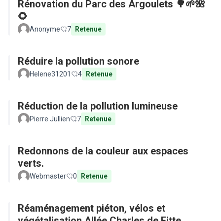
Rénovation du Parc des Argoulets 🌳🌱🌺
🌻
Anonyme
7
Retenue
Réduire la pollution sonore
Helene31201
4
Retenue
Réduction de la pollution lumineuse
Pierre Jullien
7
Retenue
Redonnons de la couleur aux espaces
verts.
Webmaster
0
Retenue
Réaménagement piéton, vélos et
végétalisation Allée Charles de Fitte