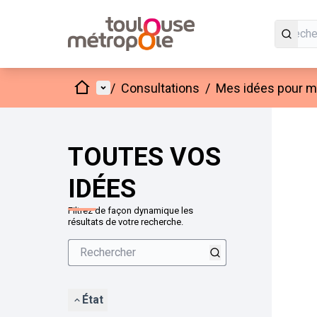
Accueil
Menu principal
/
Consultations
/
Mes idées pour mo
Passer
L'élément
+
−
TOUTES VOS
IDÉES
Filtrez de façon dynamique les
résultats de votre recherche.
État