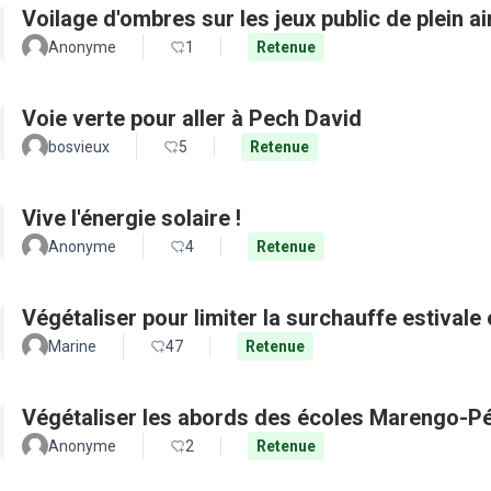
Voilage d'ombres sur les jeux public de plein a
Anonyme
1
Retenue
Voie verte pour aller à Pech David
bosvieux
5
Retenue
Vive l'énergie solaire !
Anonyme
4
Retenue
Végétaliser pour limiter la surchauffe estivale e
Marine
47
Retenue
Végétaliser les abords des écoles Marengo-Pé
Anonyme
2
Retenue