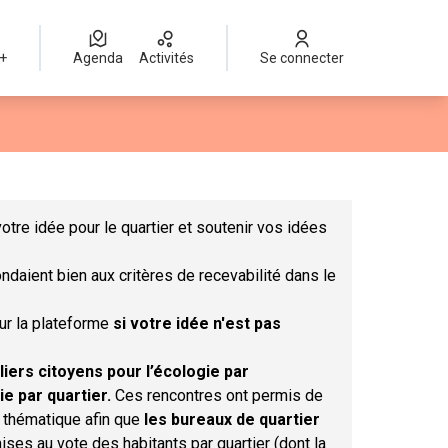
 +
Agenda
Activités
Se connecter
Leaflet
|
©
OpenStreetMap
contributors
mme des points de carte. L'élément peut être utilisé avec un lect
otre idée pour le quartier et soutenir vos idées
ndaient bien aux critères de recevabilité dans le
sur la plateforme
si votre idée n'est pas
liers citoyens pour l’écologie par
ie par quartier.
Ces rencontres ont permis de
r thématique afin que
les bureaux de quartier
ises au vote des habitants par quartier (dont la