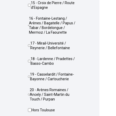
15 - Croix de Pierre / Route
d'Espagne
16 - Fontaine-Lestang /
Arènes / Bagatelle / Papus /
Tabar / Bordelongue /
Mermoz / La Faourette
17 - Mirail-Université /
Reynerie / Bellefontaine
18 - Lardenne / Pradettes /
Basso-Cambo
19 - Casselardit / Fontaine-
Bayonne / Cartoucherie
20 - Arènes Romaines /
Ancely / Saint-Martin du
Touch / Purpan
Hors Toulouse