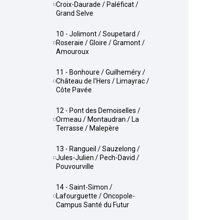
Croix-Daurade / Paléficat /
Grand Selve
10 - Jolimont / Soupetard /
Roseraie / Gloire / Gramont /
Amouroux
11 - Bonhoure / Guilheméry /
Château de l'Hers / Limayrac /
Côte Pavée
12 - Pont des Demoiselles /
Ormeau / Montaudran / La
Terrasse / Malepère
13 - Rangueil / Sauzelong /
Jules-Julien / Pech-David /
Pouvourville
14 - Saint-Simon /
Lafourguette / Oncopole-
Campus Santé du Futur