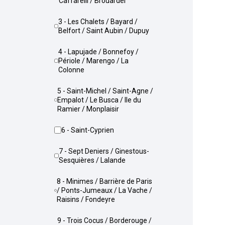
Caffarelli / Brouardel
3 - Les Chalets / Bayard /
Belfort / Saint Aubin / Dupuy
4 - Lapujade / Bonnefoy /
Périole / Marengo / La
Colonne
5 - Saint-Michel / Saint-Agne /
Empalot / Le Busca / Ile du
Ramier / Monplaisir
6 - Saint-Cyprien
7 - Sept Deniers / Ginestous-
Sesquières / Lalande
8 - Minimes / Barrière de Paris
/ Ponts-Jumeaux / La Vache /
Raisins / Fondeyre
9 - Trois Cocus / Borderouge /