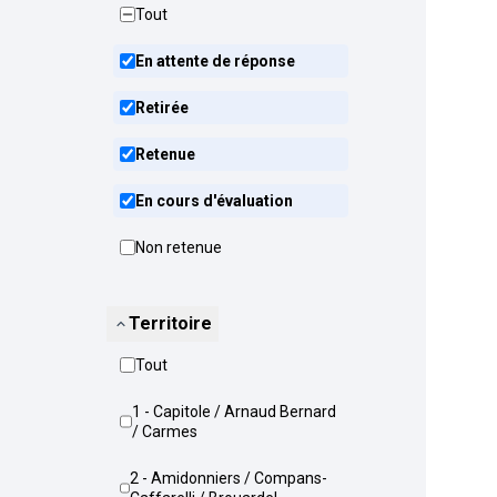
Tout
En attente de réponse
Retirée
Retenue
En cours d'évaluation
Non retenue
Territoire
Tout
1 - Capitole / Arnaud Bernard
/ Carmes
2 - Amidonniers / Compans-