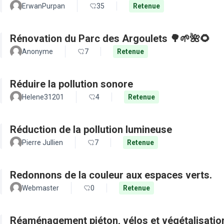
ErwanPurpan
35
Retenue
Rénovation du Parc des Argoulets 🌳🌱🌺🌻
Anonyme
7
Retenue
Réduire la pollution sonore
Helene31201
4
Retenue
Réduction de la pollution lumineuse
Pierre Jullien
7
Retenue
Redonnons de la couleur aux espaces verts.
Webmaster
0
Retenue
Réaménagement piéton, vélos et végétalisation