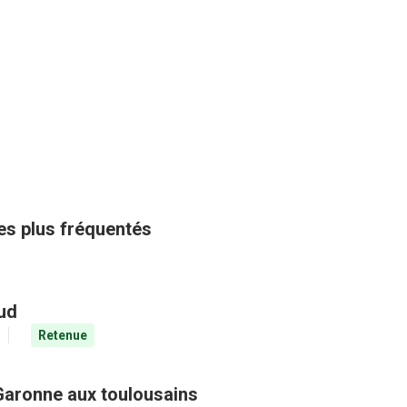
les plus fréquentés
aud
Retenue
Garonne aux toulousains