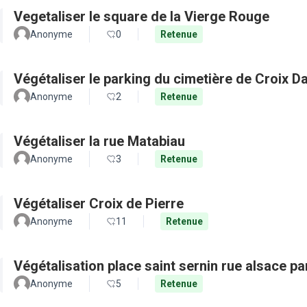
Vegetaliser le square de la Vierge Rouge
Anonyme
0
Retenue
Végétaliser le parking du cimetière de Croix D
Anonyme
2
Retenue
Végétaliser la rue Matabiau
Anonyme
3
Retenue
Végétaliser Croix de Pierre
Anonyme
11
Retenue
Végétalisation place saint sernin rue alsace pa
Anonyme
5
Retenue