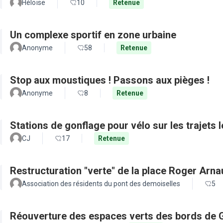
Héloïse
10
Retenue
Un complexe sportif en zone urbaine
Anonyme
58
Retenue
Stop aux moustiques ! Passons aux pièges !
Anonyme
8
Retenue
Stations de gonflage pour vélo sur les trajets 
CJ
17
Retenue
Restructuration "verte" de la place Roger Arn
Association des résidents du pont des demoiselles
5
Réouverture des espaces verts des bords de 