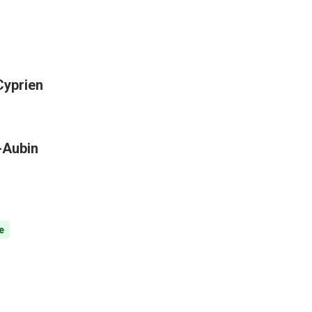
Cyprien
t-Aubin
e