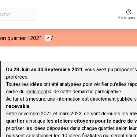
En savoir
Menu utilisateur
n quartier ! 2021
/
 la carte
 suivant est une carte qui présente les éléments de cette page co
Du 28 Juin au 30 Septembre 2021
, vous avez pu proposer v
préférées.
Toutes les idées ont été analysées pour vérifier qu'elles répo
cadre du
règlement
de cette démarche participative.
(S'ouvre dans un nouvel onglet)
Au fur et à mesure, une information est directement publiée 
recevable
.
Entre novembre 2021 et mars 2022, se sont déroulés les
ate
quartier
ainsi que
les ateliers citoyens pour le cadre de v
prioriser les idées déposées dans chaque quartier selon leu
puissent sélectionner les 10 idées finalistes qui seront soum