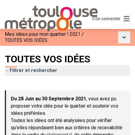
Menu
Se connecter
Mes idées pour mon quartier ! 2021
/
Menu p
TOUTES VOS IDÉES
TOUTES VOS IDÉES
Filtrer et rechercher
Passer la carte
Leaflet
|
©
OpenStreetMap
contributors
L'élément suivant est une carte qui présente les éléments de c
+
Du 28 Juin au 30 Septembre 2021
, vous avez pu
−
proposer votre idée pour le quartier et soutenir vos
idées préférées.
Toutes les idées ont été analysées pour vérifier
qu'elles répondaient bien aux critères de recevabilité
dans le cadre du
règlement
de cette démarche