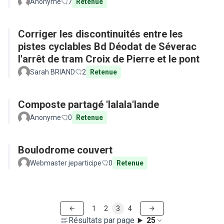
Anonyme
7
Retenue
Corriger les discontinuités entre les
pistes cyclables Bd Déodat de Séverac
l'arrêt de tram Croix de Pierre et le pont
Sarah BRIAND
2
Retenue
Composte partagé 'lalala'lande
Anonyme
0
Retenue
Boulodrome couvert
Webmaster jeparticipe
0
Retenue
1
2
3
4
Résultats par page :
25