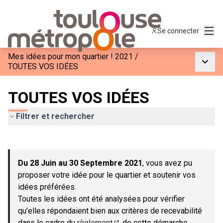
Menu
Se connecter
Mes idées pour mon quartier ! 2021
/
Menu p
TOUTES VOS IDÉES
TOUTES VOS IDÉES
Filtrer et rechercher
Passer la carte
Leaflet
|
©
OpenStreetMap
contributors
L'élément suivant est une carte qui présente les éléments de c
+
Du 28 Juin au 30 Septembre 2021
, vous avez pu
−
proposer votre idée pour le quartier et soutenir vos
idées préférées.
Toutes les idées ont été analysées pour vérifier
qu'elles répondaient bien aux critères de recevabilité
dans le cadre du
règlement
de cette démarche