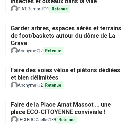
Insectes et oiseaux dans la ville
PIAT Bernard
1
Retenue
Garder arbres, espaces aérés et terrains
de foot/baskets autour du dôme de La
Grave
Anonyme
2
Retenue
Faire des voies vélos et piétons dédiées
et bien délimitées
Anonyme
2
Retenue
Faire de la Place Amat Massot ... une
place ECO-CITOYENNE conviviale !
LECLERC Gaëlle
39
Retenue