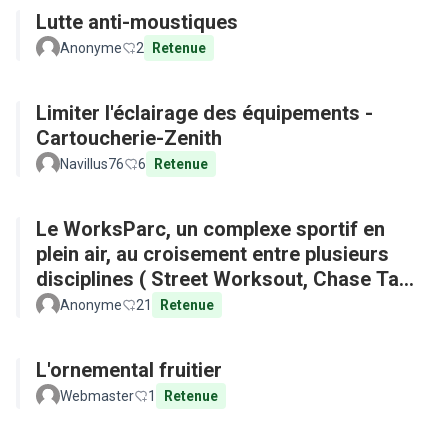
Lutte anti-moustiques
Anonyme
2
Retenue
Limiter l'éclairage des équipements -
Cartoucherie-Zenith
Navillus76
6
Retenue
Le WorksParc, un complexe sportif en
plein air, au croisement entre plusieurs
disciplines ( Street Worksout, Chase Tag,
Parkour)
Anonyme
21
Retenue
L'ornemental fruitier
Webmaster
1
Retenue