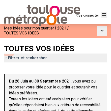
Menu
Se connecter
Mes idées pour mon quartier ! 2021
/
Menu p
TOUTES VOS IDÉES
TOUTES VOS IDÉES
Filtrer et rechercher
Passer la carte
Leaflet
|
©
OpenStreetMap
contributors
L'élément suivant est une carte qui présente les éléments de c
+
Du 28 Juin au 30 Septembre 2021
, vous avez pu
−
proposer votre idée pour le quartier et soutenir vos
idées préférées.
Toutes les idées ont été analysées pour vérifier
qu'elles répondaient bien aux critères de recevabilité
dans le cadre du
règlement
de cette démarche