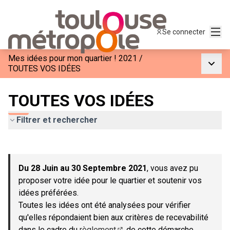
Menu
Se connecter
Mes idées pour mon quartier ! 2021
/
Menu p
TOUTES VOS IDÉES
TOUTES VOS IDÉES
Filtrer et rechercher
Passer la carte
Leaflet
|
©
OpenStreetMap
contributors
L'élément suivant est une carte qui présente les éléments de c
+
Du 28 Juin au 30 Septembre 2021
, vous avez pu
−
proposer votre idée pour le quartier et soutenir vos
idées préférées.
Toutes les idées ont été analysées pour vérifier
qu'elles répondaient bien aux critères de recevabilité
dans le cadre du
règlement
de cette démarche