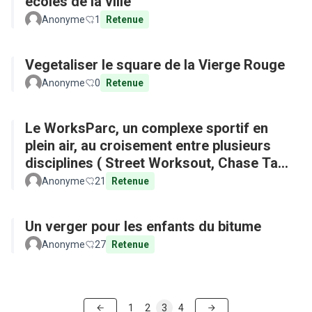
écoles de la ville
Anonyme
1
Retenue
Vegetaliser le square de la Vierge Rouge
Anonyme
0
Retenue
Le WorksParc, un complexe sportif en
plein air, au croisement entre plusieurs
disciplines ( Street Worksout, Chase Tag,
Parkour)
Anonyme
21
Retenue
Un verger pour les enfants du bitume
Anonyme
27
Retenue
1
2
3
4