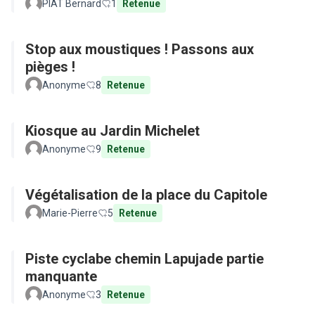
PIAT Bernard
1
Retenue
Stop aux moustiques ! Passons aux
pièges !
Anonyme
8
Retenue
Kiosque au Jardin Michelet
Anonyme
9
Retenue
Végétalisation de la place du Capitole
Marie-Pierre
5
Retenue
Piste cyclabe chemin Lapujade partie
manquante
Anonyme
3
Retenue