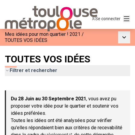
Menu
Se connecter
Mes idées pour mon quartier ! 2021
/
Menu p
TOUTES VOS IDÉES
TOUTES VOS IDÉES
Filtrer et rechercher
Passer la carte
Leaflet
|
©
OpenStreetMap
contributors
L'élément suivant est une carte qui présente les éléments de c
+
Du 28 Juin au 30 Septembre 2021
, vous avez pu
−
proposer votre idée pour le quartier et soutenir vos
idées préférées.
Toutes les idées ont été analysées pour vérifier
qu'elles répondaient bien aux critères de recevabilité
dans le cadre du
règlement
de cette démarche