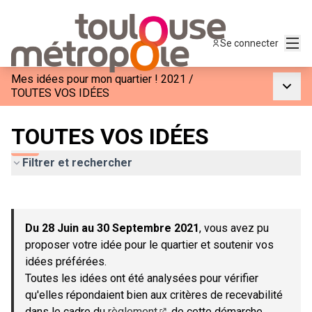
Menu
Se connecter
Mes idées pour mon quartier ! 2021
/
Menu p
TOUTES VOS IDÉES
TOUTES VOS IDÉES
Filtrer et rechercher
Passer la carte
Leaflet
|
©
OpenStreetMap
contributors
L'élément suivant est une carte qui présente les éléments de c
+
Du 28 Juin au 30 Septembre 2021
, vous avez pu
−
proposer votre idée pour le quartier et soutenir vos
idées préférées.
Toutes les idées ont été analysées pour vérifier
qu'elles répondaient bien aux critères de recevabilité
dans le cadre du
règlement
de cette démarche