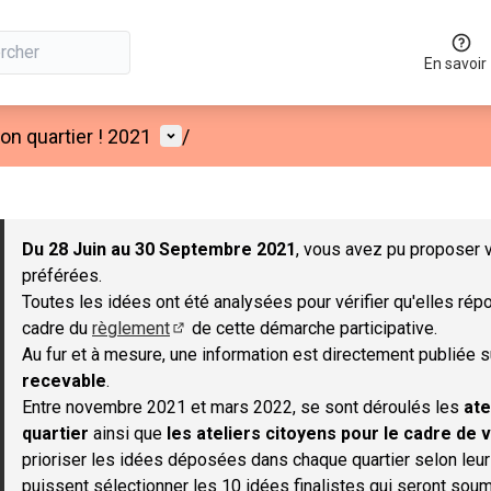
En savoir
Menu utilisateur
n quartier ! 2021
/
 la carte
 suivant est une carte qui présente les éléments de cette page co
Du 28 Juin au 30 Septembre 2021
, vous avez pu proposer v
préférées.
Toutes les idées ont été analysées pour vérifier qu'elles répo
cadre du
règlement
de cette démarche participative.
(S'ouvre dans un nouvel onglet)
Au fur et à mesure, une information est directement publiée 
recevable
.
Entre novembre 2021 et mars 2022, se sont déroulés les
ate
quartier
ainsi que
les ateliers citoyens pour le cadre de v
prioriser les idées déposées dans chaque quartier selon leu
puissent sélectionner les 10 idées finalistes qui seront soum