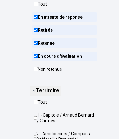
Tout
En attente de réponse
Retirée
Retenue
En cours d'évaluation
Non retenue
Territoire
Tout
1 - Capitole / Arnaud Bernard
/ Carmes
2 - Amidonniers / Compans-