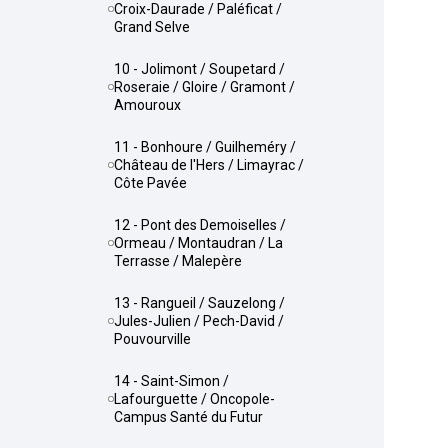
Croix-Daurade / Paléficat /
Grand Selve
10 - Jolimont / Soupetard /
Roseraie / Gloire / Gramont /
Amouroux
11 - Bonhoure / Guilheméry /
Château de l'Hers / Limayrac /
Côte Pavée
12 - Pont des Demoiselles /
Ormeau / Montaudran / La
Terrasse / Malepère
13 - Rangueil / Sauzelong /
Jules-Julien / Pech-David /
Pouvourville
14 - Saint-Simon /
Lafourguette / Oncopole-
Campus Santé du Futur