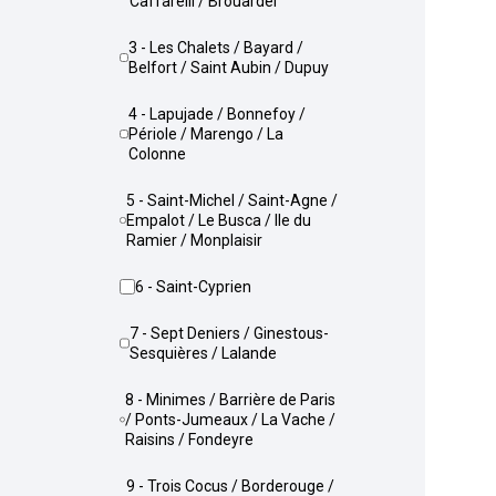
Caffarelli / Brouardel
3 - Les Chalets / Bayard /
Belfort / Saint Aubin / Dupuy
4 - Lapujade / Bonnefoy /
Périole / Marengo / La
Colonne
5 - Saint-Michel / Saint-Agne /
Empalot / Le Busca / Ile du
Ramier / Monplaisir
6 - Saint-Cyprien
7 - Sept Deniers / Ginestous-
Sesquières / Lalande
8 - Minimes / Barrière de Paris
/ Ponts-Jumeaux / La Vache /
Raisins / Fondeyre
9 - Trois Cocus / Borderouge /