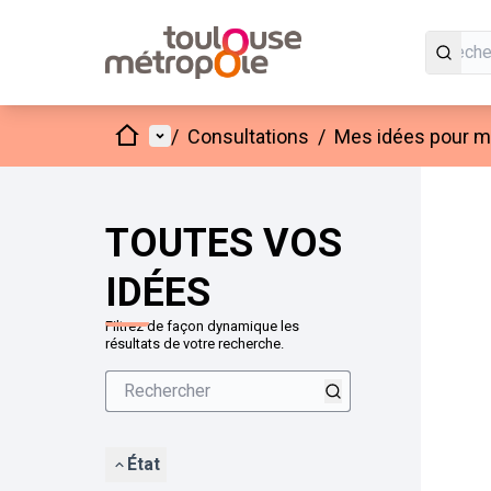
Accueil
Menu principal
/
Consultations
/
Mes idées pour mo
Passer
L'élément
+
−
TOUTES VOS
IDÉES
Filtrez de façon dynamique les
résultats de votre recherche.
État