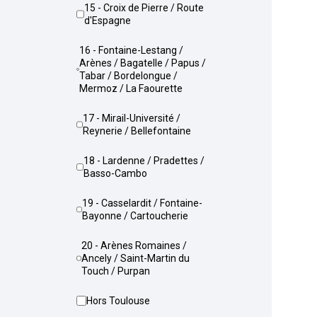
15 - Croix de Pierre / Route
d'Espagne
16 - Fontaine-Lestang /
Arènes / Bagatelle / Papus /
Tabar / Bordelongue /
Mermoz / La Faourette
17 - Mirail-Université /
Reynerie / Bellefontaine
18 - Lardenne / Pradettes /
Basso-Cambo
19 - Casselardit / Fontaine-
Bayonne / Cartoucherie
20 - Arènes Romaines /
Ancely / Saint-Martin du
Touch / Purpan
Hors Toulouse