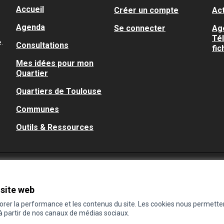
Accueil
Créer un compte
Act
Agenda
Se connecter
Ag
Té
.
Consultations
fic
Mes idées pour mon
Quartier
Quartiers de Toulouse
Communes
Outils & Ressources
 site web
iorer la performance et les contenus du site. Les cookies nous permette
 à partir de nos canaux de médias sociaux.