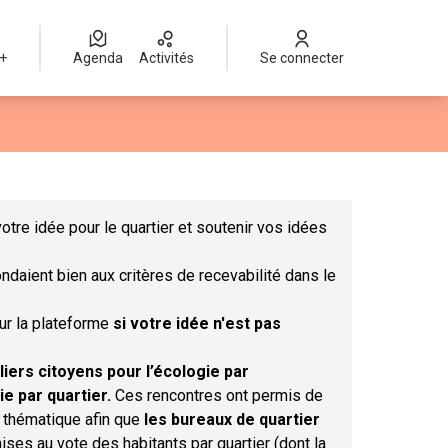
 +
Agenda
Activités
Se connecter
Leaflet
|
©
OpenStreetMap
contributors
mme des points de carte. L'élément peut être utilisé avec un lect
otre idée pour le quartier et soutenir vos idées
ndaient bien aux critères de recevabilité dans le
sur la plateforme
si votre idée n'est pas
liers citoyens pour l’écologie par
ie par quartier.
Ces rencontres ont permis de
r thématique afin que
les bureaux de quartier
ises au vote des habitants par quartier (dont la