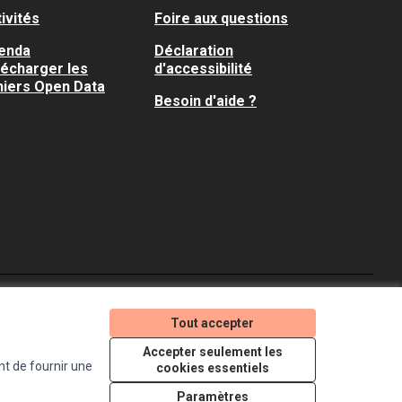
ivités
Foire aux questions
enda
Déclaration
lécharger les
d'accessibilité
hiers Open Data
Besoin d'aide ?
Je participe ! sur X
Je participe ! sur Faceboo
Je participe ! sur In
Tout accepter
(Lien externe)
(Lien externe)
(Lien externe)
Accepter seulement les
nt de fournir une
cookies essentiels
Licence Creative Comm
(Lien externe)
Paramètres