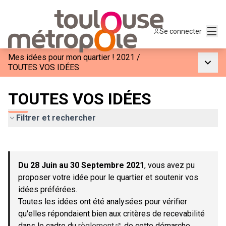
Menu
Se connecter
Mes idées pour mon quartier ! 2021
/
Menu p
TOUTES VOS IDÉES
TOUTES VOS IDÉES
Filtrer et rechercher
Passer la carte
Leaflet
|
©
OpenStreetMap
contributors
L'élément suivant est une carte qui présente les éléments de c
+
Du 28 Juin au 30 Septembre 2021
, vous avez pu
−
proposer votre idée pour le quartier et soutenir vos
idées préférées.
Toutes les idées ont été analysées pour vérifier
qu'elles répondaient bien aux critères de recevabilité
dans le cadre du
règlement
de cette démarche