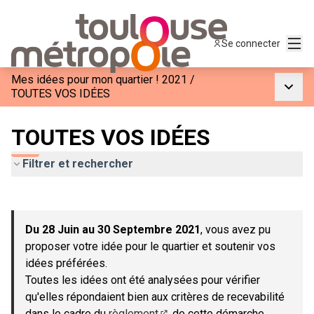
Menu
Se connecter
Mes idées pour mon quartier ! 2021
/
Menu p
TOUTES VOS IDÉES
TOUTES VOS IDÉES
Filtrer et rechercher
Passer la carte
Leaflet
|
©
OpenStreetMap
contributors
L'élément suivant est une carte qui présente les éléments de c
+
Du 28 Juin au 30 Septembre 2021
, vous avez pu
−
proposer votre idée pour le quartier et soutenir vos
idées préférées.
Toutes les idées ont été analysées pour vérifier
qu'elles répondaient bien aux critères de recevabilité
dans le cadre du
règlement
de cette démarche