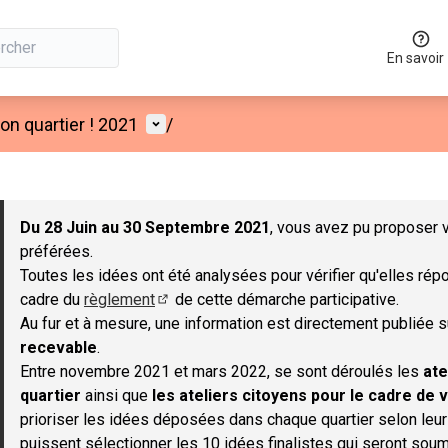
En savoir
Menu utilisateur
n quartier ! 2021
/
 la carte
 suivant est une carte qui présente les éléments de cette page co
Du 28 Juin au 30 Septembre 2021
, vous avez pu proposer v
préférées.
Toutes les idées ont été analysées pour vérifier qu'elles répo
cadre du
règlement
de cette démarche participative.
(S'ouvre dans un nouvel onglet)
Au fur et à mesure, une information est directement publiée 
recevable
.
Entre novembre 2021 et mars 2022, se sont déroulés les
ate
quartier
ainsi que
les ateliers citoyens pour le cadre de v
prioriser les idées déposées dans chaque quartier selon leu
puissent sélectionner les 10 idées finalistes qui seront soum