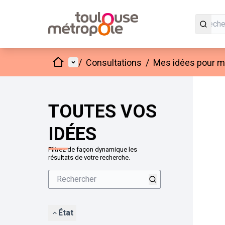
Accueil
Menu principal
/
Consultations
/
Mes idées pour mo
Passer
L'élément
+
−
TOUTES VOS
IDÉES
Filtrez de façon dynamique les
résultats de votre recherche.
État