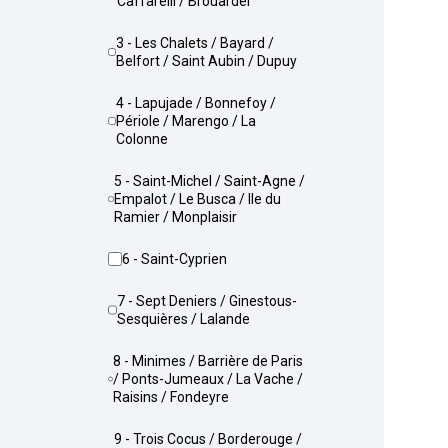
Caffarelli / Brouardel
3 - Les Chalets / Bayard /
Belfort / Saint Aubin / Dupuy
4 - Lapujade / Bonnefoy /
Périole / Marengo / La
Colonne
5 - Saint-Michel / Saint-Agne /
Empalot / Le Busca / Ile du
Ramier / Monplaisir
6 - Saint-Cyprien
7 - Sept Deniers / Ginestous-
Sesquières / Lalande
8 - Minimes / Barrière de Paris
/ Ponts-Jumeaux / La Vache /
Raisins / Fondeyre
9 - Trois Cocus / Borderouge /