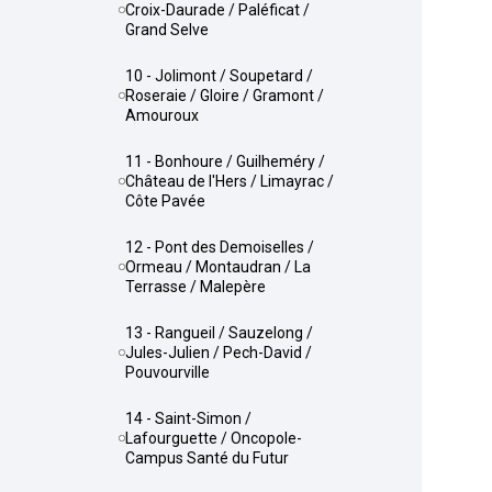
Croix-Daurade / Paléficat /
Grand Selve
10 - Jolimont / Soupetard /
Roseraie / Gloire / Gramont /
Amouroux
11 - Bonhoure / Guilheméry /
Château de l'Hers / Limayrac /
Côte Pavée
12 - Pont des Demoiselles /
Ormeau / Montaudran / La
Terrasse / Malepère
13 - Rangueil / Sauzelong /
Jules-Julien / Pech-David /
Pouvourville
14 - Saint-Simon /
Lafourguette / Oncopole-
Campus Santé du Futur