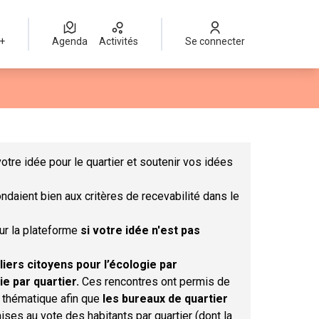
 +
Agenda
Activités
Se connecter
Leaflet
|
©
OpenStreetMap
contributors
mme des points de carte. L'élément peut être utilisé avec un lect
otre idée pour le quartier et soutenir vos idées
ndaient bien aux critères de recevabilité dans le
sur la plateforme
si votre idée n'est pas
liers citoyens pour l’écologie par
ie par quartier.
Ces rencontres ont permis de
r thématique afin que
les bureaux de quartier
ises au vote des habitants par quartier (dont la