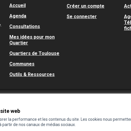
Accueil
Créer un compte
Act
Agenda
Se connecter
Ag
Té
.
Consultations
fic
Mes idées pour mon
Quartier
Quartiers de Toulouse
Communes
Outils & Ressources
 site web
iorer la performance et les contenus du site. Les cookies nous permette
 à partir de nos canaux de médias sociaux.