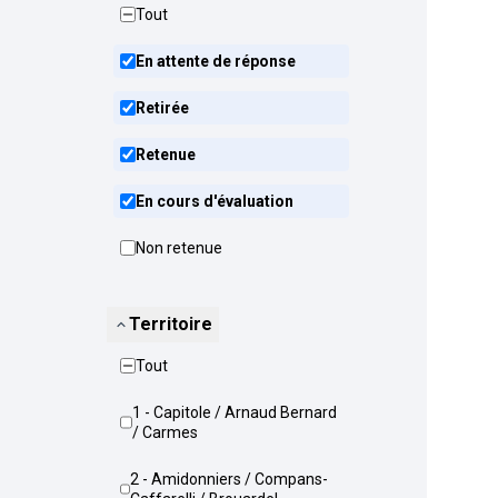
Tout
En attente de réponse
Retirée
Retenue
En cours d'évaluation
Non retenue
Territoire
Tout
1 - Capitole / Arnaud Bernard
/ Carmes
2 - Amidonniers / Compans-