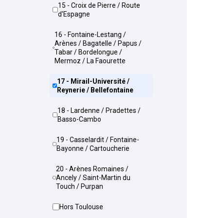
15 - Croix de Pierre / Route
d'Espagne
16 - Fontaine-Lestang /
Arènes / Bagatelle / Papus /
Tabar / Bordelongue /
Mermoz / La Faourette
17 - Mirail-Université /
Reynerie / Bellefontaine
18 - Lardenne / Pradettes /
Basso-Cambo
19 - Casselardit / Fontaine-
Bayonne / Cartoucherie
20 - Arènes Romaines /
Ancely / Saint-Martin du
Touch / Purpan
Hors Toulouse