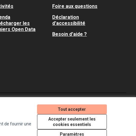
ivités
Foire aux questions
enda
Déclaration
lécharger les
d'accessibilité
hiers Open Data
Besoin d'aide ?
Je participe ! sur X
Je participe ! sur Faceboo
Je participe ! sur In
Tout accepter
(Lien externe)
(Lien externe)
(Lien externe)
Accepter seulement les
nt de fournir une
cookies essentiels
Licence Creative Comm
(Lien externe)
Paramètres