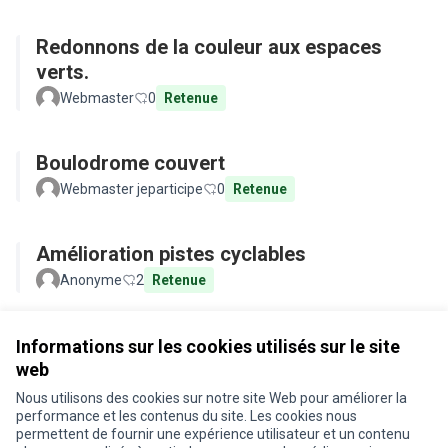
Redonnons de la couleur aux espaces
verts.
Webmaster
0
Retenue
Boulodrome couvert
Webmaster jeparticipe
0
Retenue
Amélioration pistes cyclables
Anonyme
2
Retenue
Voir toutes les propositions retirées
Informations sur les cookies utilisés sur le site
web
Nous utilisons des cookies sur notre site Web pour améliorer la
Conditions d'utilisation
performance et les contenus du site. Les cookies nous
Paramètres des cookies
permettent de fournir une expérience utilisateur et un contenu
Je participe ! sur X
Je participe ! sur Facebook
Je participe ! sur Instagram