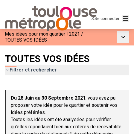
Menu
Se connecter
Mes idées pour mon quartier ! 2021
/
Menu p
TOUTES VOS IDÉES
TOUTES VOS IDÉES
Filtrer et rechercher
Passer la carte
Leaflet
|
©
OpenStreetMap
contributors
L'élément suivant est une carte qui présente les éléments de c
+
Du 28 Juin au 30 Septembre 2021
, vous avez pu
−
proposer votre idée pour le quartier et soutenir vos
idées préférées.
Toutes les idées ont été analysées pour vérifier
qu'elles répondaient bien aux critères de recevabilité
dans le cadre du
règlement
de cette démarche