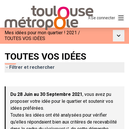
Menu
Se connecter
Mes idées pour mon quartier ! 2021
/
Menu p
TOUTES VOS IDÉES
TOUTES VOS IDÉES
Filtrer et rechercher
Passer la carte
Leaflet
|
©
OpenStreetMap
contributors
L'élément suivant est une carte qui présente les éléments de c
+
Du 28 Juin au 30 Septembre 2021
, vous avez pu
−
proposer votre idée pour le quartier et soutenir vos
idées préférées.
Toutes les idées ont été analysées pour vérifier
qu'elles répondaient bien aux critères de recevabilité
dans le cadre du
règlement
de cette démarche