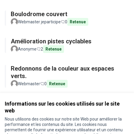
Boulodrome couvert
Webmaster jeparticipe
0
Retenue
Amélioration pistes cyclables
Anonyme
2
Retenue
Redonnons de la couleur aux espaces
verts.
Webmaster
0
Retenue
Voir toutes les propositions retirées
Informations sur les cookies utilisés sur le site
web
Nous utilisons des cookies sur notre site Web pour améliorer la
Conditions d'utilisation
performance et les contenus du site. Les cookies nous
Paramètres des cookies
permettent de fournir une expérience utilisateur et un contenu
Je participe ! sur X
Je participe ! sur Facebook
Je participe ! sur Instagram