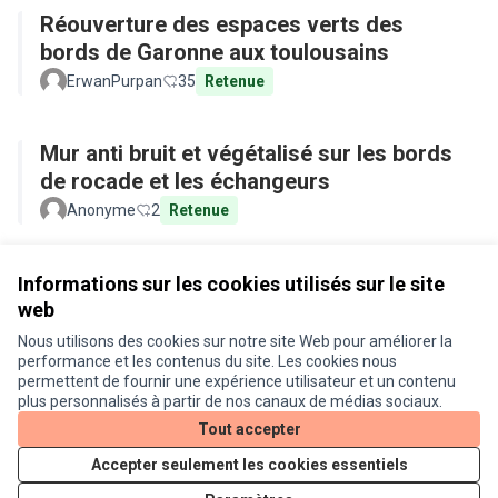
Réouverture des espaces verts des
bords de Garonne aux toulousains
ErwanPurpan
35
Retenue
Mur anti bruit et végétalisé sur les bords
de rocade et les échangeurs
Anonyme
2
Retenue
Voir toutes les propositions retirées
Informations sur les cookies utilisés sur le site
web
Nous utilisons des cookies sur notre site Web pour améliorer la
Conditions d'utilisation
performance et les contenus du site. Les cookies nous
Paramètres des cookies
permettent de fournir une expérience utilisateur et un contenu
Je participe ! sur X
Je participe ! sur Facebook
Je participe ! sur Instagram
plus personnalisés à partir de nos canaux de médias sociaux.
(Lien externe)
(Lien externe)
(Lien externe)
Tout accepter
Accepter seulement les cookies essentiels
Licence Cre
(Lien extern