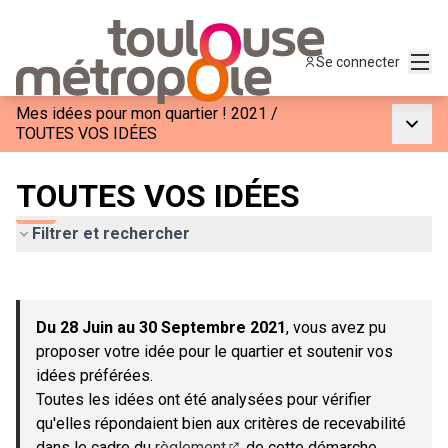
Menu
Se connecter
Mes idées pour mon quartier ! 2021
/
Menu p
TOUTES VOS IDÉES
TOUTES VOS IDÉES
Filtrer et rechercher
Passer la carte
Leaflet
|
©
OpenStreetMap
contributors
L'élément suivant est une carte qui présente les éléments de c
+
Du 28 Juin au 30 Septembre 2021
, vous avez pu
−
proposer votre idée pour le quartier et soutenir vos
idées préférées.
Toutes les idées ont été analysées pour vérifier
qu'elles répondaient bien aux critères de recevabilité
dans le cadre du
règlement
de cette démarche