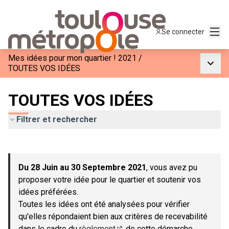
Menu
Se connecter
Mes idées pour mon quartier ! 2021
/
Menu p
TOUTES VOS IDÉES
TOUTES VOS IDÉES
Filtrer et rechercher
Passer la carte
Leaflet
|
©
OpenStreetMap
contributors
L'élément suivant est une carte qui présente les éléments de c
+
Du 28 Juin au 30 Septembre 2021
, vous avez pu
−
proposer votre idée pour le quartier et soutenir vos
idées préférées.
Toutes les idées ont été analysées pour vérifier
qu'elles répondaient bien aux critères de recevabilité
dans le cadre du
règlement
de cette démarche