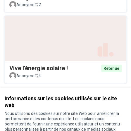
Anonyme
2
Vive l'énergie solaire !
Retenue
Anonyme
4
Voir toutes les propositions retirées
Informations sur les cookies utilisés sur le site
web
Nous utilisons des cookies sur notre site Web pour améliorer la
Conditions d'utilisation
performance et les contenus du site. Les cookies nous
Paramètres des cookies
permettent de fournir une expérience utilisateur et un contenu
Je participe ! sur X
Je participe ! sur Facebook
Je participe ! sur Instagram
plus personnalisés à partir de nos canaux de médias sociaux.