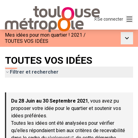
Menu
Se connecter
Mes idées pour mon quartier ! 2021
/
Menu p
TOUTES VOS IDÉES
TOUTES VOS IDÉES
Filtrer et rechercher
Passer la carte
Leaflet
|
©
OpenStreetMap
contributors
L'élément suivant est une carte qui présente les éléments de c
+
Du 28 Juin au 30 Septembre 2021
, vous avez pu
−
proposer votre idée pour le quartier et soutenir vos
idées préférées.
Toutes les idées ont été analysées pour vérifier
qu'elles répondaient bien aux critères de recevabilité
dans le cadre du
règlement
de cette démarche