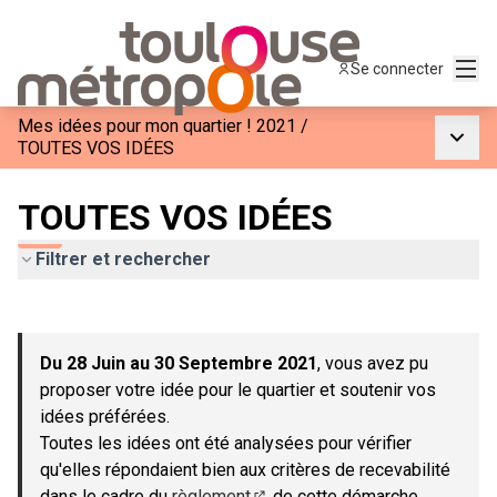
Menu
Se connecter
Mes idées pour mon quartier ! 2021
/
Menu p
TOUTES VOS IDÉES
TOUTES VOS IDÉES
Filtrer et rechercher
Passer la carte
Leaflet
|
©
OpenStreetMap
contributors
L'élément suivant est une carte qui présente les éléments de c
+
Du 28 Juin au 30 Septembre 2021
, vous avez pu
−
proposer votre idée pour le quartier et soutenir vos
idées préférées.
Toutes les idées ont été analysées pour vérifier
qu'elles répondaient bien aux critères de recevabilité
dans le cadre du
règlement
de cette démarche