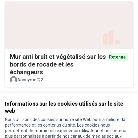
Mur anti bruit et végétalisé sur les
Retenue
bords de rocade et les
échangeurs
Anonyme
2
Voir toutes les propositions retirées
Informations sur les cookies utilisés sur le site
web
Nous utilisons des cookies sur notre site Web pour améliorer la
Conditions d'utilisation
performance et les contenus du site. Les cookies nous
Paramètres des cookies
permettent de fournir une expérience utilisateur et un contenu
Je participe ! sur X
Je participe ! sur Facebook
Je participe ! sur Instagram
plus personnalisés à partir de nos canaux de médias sociaux.