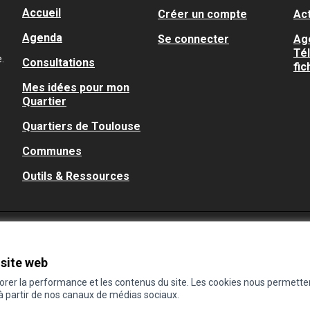
Accueil
Créer un compte
Act
Agenda
Se connecter
Ag
Té
.
Consultations
fic
Mes idées pour mon
Quartier
Quartiers de Toulouse
Communes
Outils & Ressources
 site web
iorer la performance et les contenus du site. Les cookies nous permette
 à partir de nos canaux de médias sociaux.