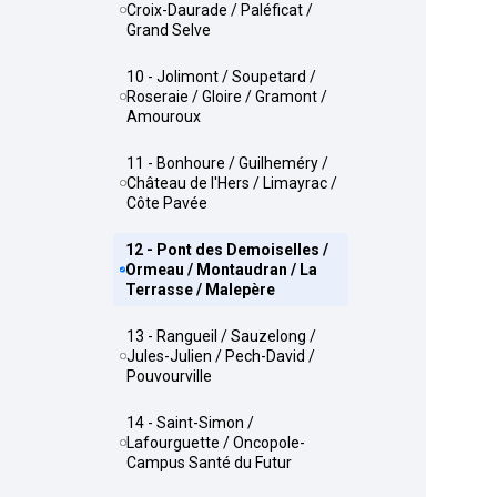
Croix-Daurade / Paléficat /
Grand Selve
10 - Jolimont / Soupetard /
Roseraie / Gloire / Gramont /
Amouroux
11 - Bonhoure / Guilheméry /
Château de l'Hers / Limayrac /
Côte Pavée
12 - Pont des Demoiselles /
Ormeau / Montaudran / La
Terrasse / Malepère
13 - Rangueil / Sauzelong /
Jules-Julien / Pech-David /
Pouvourville
14 - Saint-Simon /
Lafourguette / Oncopole-
Campus Santé du Futur