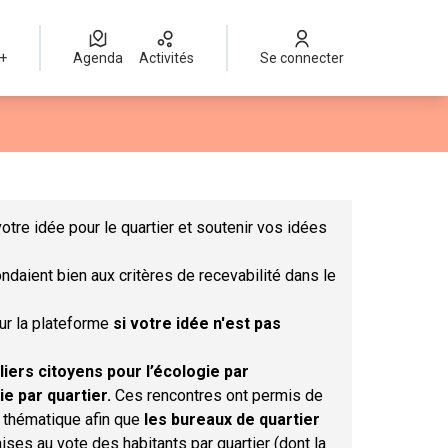
 +
Agenda
Activités
Se connecter
Leaflet
|
©
OpenStreetMap
contributors
mme des points de carte. L'élément peut être utilisé avec un lect
otre idée pour le quartier et soutenir vos idées
ndaient bien aux critères de recevabilité dans le
sur la plateforme
si votre idée n'est pas
liers citoyens pour l’écologie par
ie par quartier.
Ces rencontres ont permis de
r thématique afin que
les bureaux de quartier
ises au vote des habitants par quartier (dont la