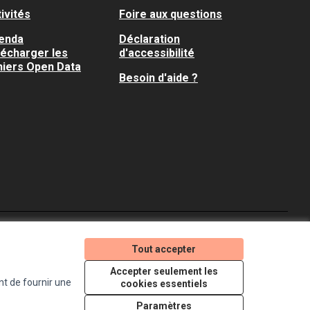
ivités
Foire aux questions
enda
Déclaration
lécharger les
d'accessibilité
hiers Open Data
Besoin d'aide ?
Je participe ! sur X
Je participe ! sur Faceboo
Je participe ! sur In
Tout accepter
(Lien externe)
(Lien externe)
(Lien externe)
Accepter seulement les
nt de fournir une
cookies essentiels
Licence Creative Comm
(Lien externe)
Paramètres