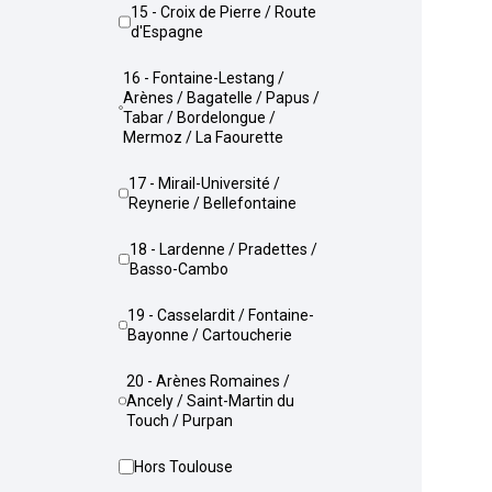
15 - Croix de Pierre / Route
d'Espagne
16 - Fontaine-Lestang /
Arènes / Bagatelle / Papus /
Tabar / Bordelongue /
Mermoz / La Faourette
17 - Mirail-Université /
Reynerie / Bellefontaine
18 - Lardenne / Pradettes /
Basso-Cambo
19 - Casselardit / Fontaine-
Bayonne / Cartoucherie
20 - Arènes Romaines /
Ancely / Saint-Martin du
Touch / Purpan
Hors Toulouse