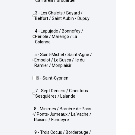
Caffarelli / Brouardel
3 - Les Chalets / Bayard /
Belfort / Saint Aubin / Dupuy
4 - Lapujade / Bonnefoy /
Périole / Marengo / La
Colonne
5 - Saint-Michel / Saint-Agne /
Empalot / Le Busca / Ile du
Ramier / Monplaisir
6 - Saint-Cyprien
7 - Sept Deniers / Ginestous-
Sesquières / Lalande
8 - Minimes / Barrière de Paris
/ Ponts-Jumeaux / La Vache /
Raisins / Fondeyre
9 - Trois Cocus / Borderouge /