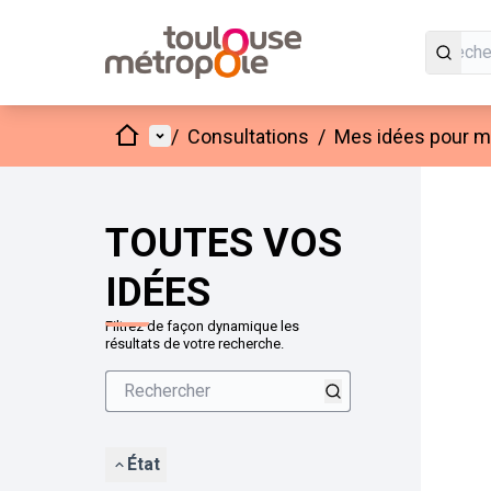
Accueil
Menu principal
/
Consultations
/
Mes idées pour mo
Passer
L'élément
+
−
TOUTES VOS
IDÉES
Filtrez de façon dynamique les
résultats de votre recherche.
État