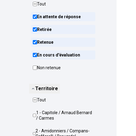
Tout
En attente de réponse
Retirée
Retenue
En cours d'évaluation
Non retenue
Territoire
Tout
1 - Capitole / Arnaud Bernard
/ Carmes
2 - Amidonniers / Compans-