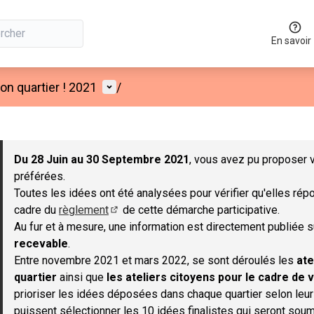
En savoir
Menu utilisateur
n quartier ! 2021
/
 la carte
 suivant est une carte qui présente les éléments de cette page co
Du 28 Juin au 30 Septembre 2021
, vous avez pu proposer v
préférées.
Toutes les idées ont été analysées pour vérifier qu'elles répo
cadre du
règlement
de cette démarche participative.
(S'ouvre dans un nouvel onglet)
Au fur et à mesure, une information est directement publiée 
recevable
.
Entre novembre 2021 et mars 2022, se sont déroulés les
ate
quartier
ainsi que
les ateliers citoyens pour le cadre de v
prioriser les idées déposées dans chaque quartier selon leu
puissent sélectionner les 10 idées finalistes qui seront soum