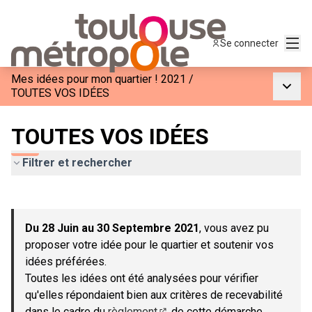
Menu
Se connecter
Mes idées pour mon quartier ! 2021
/
Menu p
TOUTES VOS IDÉES
TOUTES VOS IDÉES
Filtrer et rechercher
Passer la carte
Leaflet
|
©
OpenStreetMap
contributors
L'élément suivant est une carte qui présente les éléments de c
+
Du 28 Juin au 30 Septembre 2021
, vous avez pu
−
proposer votre idée pour le quartier et soutenir vos
idées préférées.
Toutes les idées ont été analysées pour vérifier
qu'elles répondaient bien aux critères de recevabilité
dans le cadre du
règlement
de cette démarche