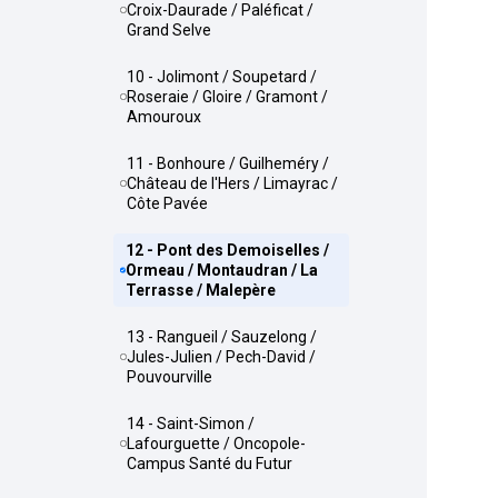
Croix-Daurade / Paléficat /
Grand Selve
10 - Jolimont / Soupetard /
Roseraie / Gloire / Gramont /
Amouroux
11 - Bonhoure / Guilheméry /
Château de l'Hers / Limayrac /
Côte Pavée
12 - Pont des Demoiselles /
Ormeau / Montaudran / La
Terrasse / Malepère
13 - Rangueil / Sauzelong /
Jules-Julien / Pech-David /
Pouvourville
14 - Saint-Simon /
Lafourguette / Oncopole-
Campus Santé du Futur