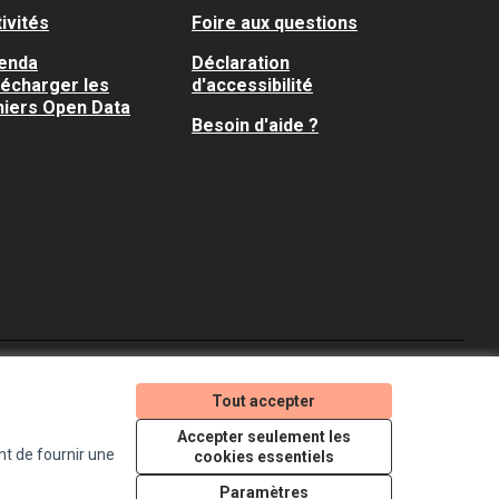
ivités
Foire aux questions
enda
Déclaration
lécharger les
d'accessibilité
hiers Open Data
Besoin d'aide ?
Je participe ! sur X
Je participe ! sur Faceboo
Je participe ! sur In
Tout accepter
(Lien externe)
(Lien externe)
(Lien externe)
Accepter seulement les
nt de fournir une
cookies essentiels
Licence Creative Comm
(Lien externe)
Paramètres