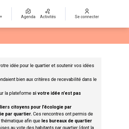
 +
Agenda
Activités
Se connecter
Leaflet
|
©
OpenStreetMap
contributors
mme des points de carte. L'élément peut être utilisé avec un lect
otre idée pour le quartier et soutenir vos idées
ndaient bien aux critères de recevabilité dans le
sur la plateforme
si votre idée n'est pas
liers citoyens pour l’écologie par
ie par quartier.
Ces rencontres ont permis de
r thématique afin que
les bureaux de quartier
ises au vote des habitants par quartier (dont la