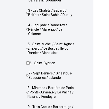
Caffarelli / Brouardel
3 - Les Chalets / Bayard /
Belfort / Saint Aubin / Dupuy
4 - Lapujade / Bonnefoy /
Périole / Marengo / La
Colonne
5 - Saint-Michel / Saint-Agne /
Empalot / Le Busca / Ile du
Ramier / Monplaisir
6 - Saint-Cyprien
7 - Sept Deniers / Ginestous-
Sesquières / Lalande
8 - Minimes / Barrière de Paris
/ Ponts-Jumeaux / La Vache /
Raisins / Fondeyre
9 - Trois Cocus / Borderouge /