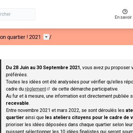
En savoir
Menu utilisateur
n quartier ! 2021
/
 la carte
 suivant est une carte qui présente les éléments de cette page co
Du 28 Juin au 30 Septembre 2021
, vous avez pu proposer v
préférées.
Toutes les idées ont été analysées pour vérifier qu'elles répo
cadre du
règlement
de cette démarche participative.
(S'ouvre dans un nouvel onglet)
Au fur et à mesure, une information est directement publiée 
recevable
.
Entre novembre 2021 et mars 2022, se sont déroulés les
ate
quartier
ainsi que
les ateliers citoyens pour le cadre de v
prioriser les idées déposées dans chaque quartier selon leu
puissent sélectionner les 10 idées finalistes qui seront soum