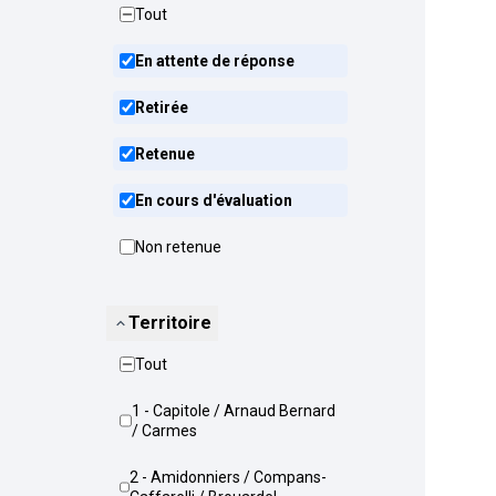
Tout
En attente de réponse
Retirée
Retenue
En cours d'évaluation
Non retenue
Territoire
Tout
1 - Capitole / Arnaud Bernard
/ Carmes
2 - Amidonniers / Compans-