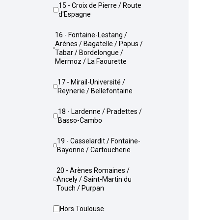
15 - Croix de Pierre / Route
d'Espagne
16 - Fontaine-Lestang /
Arènes / Bagatelle / Papus /
Tabar / Bordelongue /
Mermoz / La Faourette
17 - Mirail-Université /
Reynerie / Bellefontaine
18 - Lardenne / Pradettes /
Basso-Cambo
19 - Casselardit / Fontaine-
Bayonne / Cartoucherie
20 - Arènes Romaines /
Ancely / Saint-Martin du
Touch / Purpan
Hors Toulouse