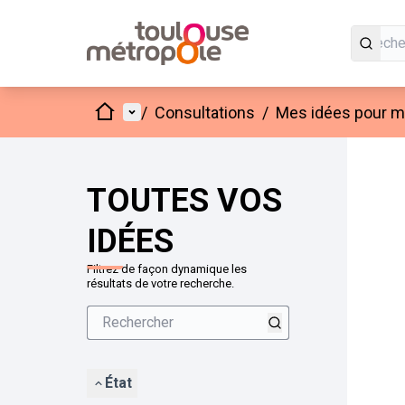
Accueil
Menu principal
/
Consultations
/
Mes idées pour mo
Passer
L'élément
+
−
TOUTES VOS
IDÉES
Filtrez de façon dynamique les
résultats de votre recherche.
État