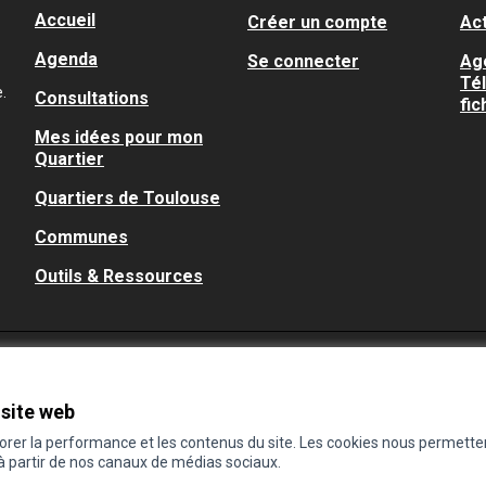
Accueil
Créer un compte
Act
Agenda
Se connecter
Ag
Té
.
Consultations
fic
Mes idées pour mon
Quartier
Quartiers de Toulouse
Communes
Outils & Ressources
 site web
iorer la performance et les contenus du site. Les cookies nous permette
 à partir de nos canaux de médias sociaux.