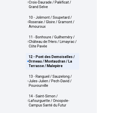
Croix-Daurade / Paléficat /
Grand Selve
10 - Jolimont / Soupetard /
Roseraie / Gloire / Gramont /
Amouroux
11 - Bonhoure / Guilheméry /
Château de l'Hers / Limayrac /
Côte Pavée
12 - Pont des Demoiselles /
Ormeau / Montaudran / La
Terrasse / Malepère
13 - Rangueil / Sauzelong /
Jules-Julien / Pech-David /
Pouvourville
14 - Saint-Simon /
Lafourguette / Oncopole-
Campus Santé du Futur