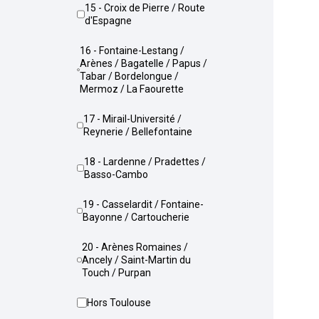
15 - Croix de Pierre / Route
d'Espagne
16 - Fontaine-Lestang /
Arènes / Bagatelle / Papus /
Tabar / Bordelongue /
Mermoz / La Faourette
17 - Mirail-Université /
Reynerie / Bellefontaine
18 - Lardenne / Pradettes /
Basso-Cambo
19 - Casselardit / Fontaine-
Bayonne / Cartoucherie
20 - Arènes Romaines /
Ancely / Saint-Martin du
Touch / Purpan
Hors Toulouse