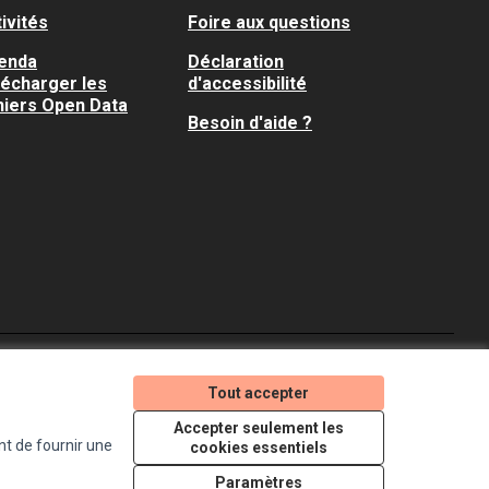
ivités
Foire aux questions
enda
Déclaration
lécharger les
d'accessibilité
hiers Open Data
Besoin d'aide ?
Je participe ! sur X
Je participe ! sur Faceboo
Je participe ! sur In
Tout accepter
(Lien externe)
(Lien externe)
(Lien externe)
Accepter seulement les
nt de fournir une
cookies essentiels
Licence Creative Comm
(Lien externe)
Paramètres