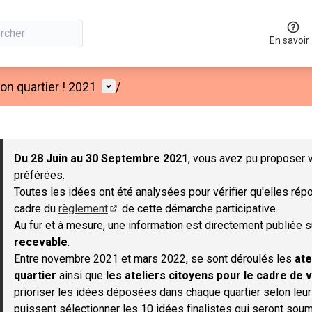
En savoir
Menu utilisateur
n quartier ! 2021
/
 la carte
 suivant est une carte qui présente les éléments de cette page co
Du 28 Juin au 30 Septembre 2021
, vous avez pu proposer v
préférées.
Toutes les idées ont été analysées pour vérifier qu'elles répo
cadre du
règlement
de cette démarche participative.
(S'ouvre dans un nouvel onglet)
Au fur et à mesure, une information est directement publiée 
recevable
.
Entre novembre 2021 et mars 2022, se sont déroulés les
ate
quartier
ainsi que
les ateliers citoyens pour le cadre de v
prioriser les idées déposées dans chaque quartier selon leu
puissent sélectionner les 10 idées finalistes qui seront soum