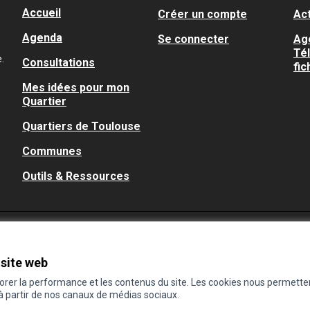
Accueil
Créer un compte
Act
Agenda
Se connecter
Ag
Té
.
Consultations
fic
Mes idées pour mon
Quartier
Quartiers de Toulouse
Communes
Outils & Ressources
 site web
iorer la performance et les contenus du site. Les cookies nous permette
 à partir de nos canaux de médias sociaux.