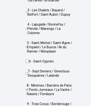
Caffarelli / Brouardel
3 - Les Chalets / Bayard /
Belfort / Saint Aubin / Dupuy
4 - Lapujade / Bonnefoy /
Périole / Marengo / La
Colonne
5 - Saint-Michel / Saint-Agne /
Empalot / Le Busca / Ile du
Ramier / Monplaisir
6 - Saint-Cyprien
7 - Sept Deniers / Ginestous-
Sesquières / Lalande
8 - Minimes / Barrière de Paris
/ Ponts-Jumeaux / La Vache /
Raisins / Fondeyre
9 - Trois Cocus / Borderouge /