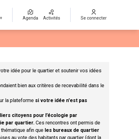
 +
Agenda
Activités
Se connecter
Leaflet
|
©
OpenStreetMap
contributors
mme des points de carte. L'élément peut être utilisé avec un lect
otre idée pour le quartier et soutenir vos idées
ndaient bien aux critères de recevabilité dans le
sur la plateforme
si votre idée n'est pas
liers citoyens pour l’écologie par
ie par quartier.
Ces rencontres ont permis de
r thématique afin que
les bureaux de quartier
ises au vote des habitants par quartier (dont la