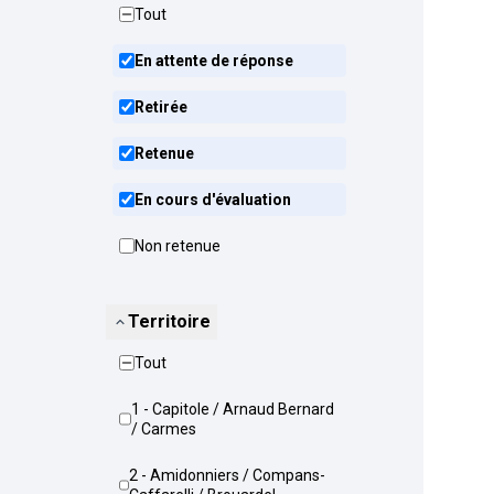
Tout
En attente de réponse
Retirée
Retenue
En cours d'évaluation
Non retenue
Territoire
Tout
1 - Capitole / Arnaud Bernard
/ Carmes
2 - Amidonniers / Compans-