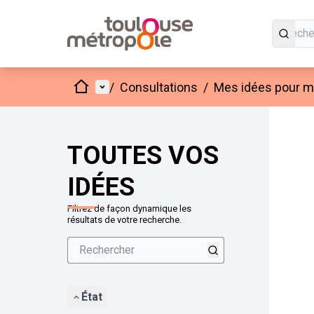
Accueil
Menu principal
/
Consultations
/
Mes idées pour mo
Passer
L'élément
+
−
TOUTES VOS
IDÉES
Filtrez de façon dynamique les
résultats de votre recherche.
État