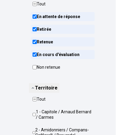
Tout
En attente de réponse
Retirée
Retenue
En cours d'évaluation
Non retenue
Territoire
Tout
1 - Capitole / Arnaud Bernard
/ Carmes
2 - Amidonniers / Compans-