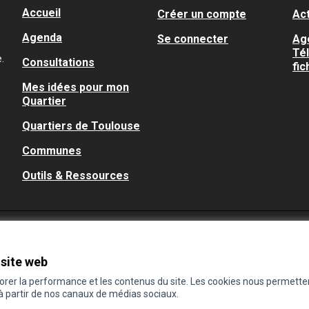
Accueil
Créer un compte
Act
Agenda
Se connecter
Ag
Té
.
Consultations
fic
Mes idées pour mon
Quartier
Quartiers de Toulouse
Communes
Outils & Ressources
 site web
iorer la performance et les contenus du site. Les cookies nous permette
 à partir de nos canaux de médias sociaux.