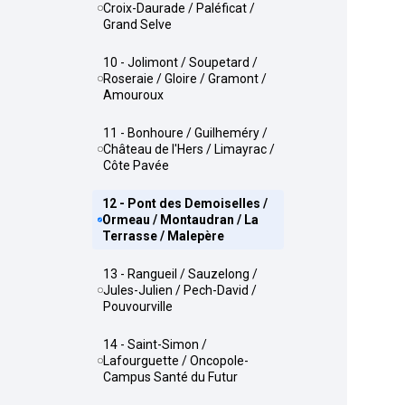
Croix-Daurade / Paléficat /
Grand Selve
10 - Jolimont / Soupetard /
Roseraie / Gloire / Gramont /
Amouroux
11 - Bonhoure / Guilheméry /
Château de l'Hers / Limayrac /
Côte Pavée
12 - Pont des Demoiselles /
Ormeau / Montaudran / La
Terrasse / Malepère
13 - Rangueil / Sauzelong /
Jules-Julien / Pech-David /
Pouvourville
14 - Saint-Simon /
Lafourguette / Oncopole-
Campus Santé du Futur