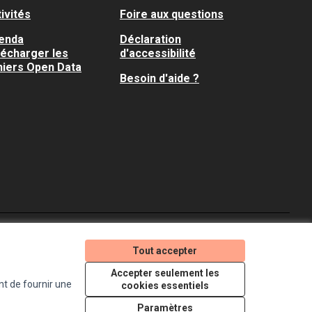
ivités
Foire aux questions
enda
Déclaration
lécharger les
d'accessibilité
hiers Open Data
Besoin d'aide ?
Je participe ! sur X
Je participe ! sur Faceboo
Je participe ! sur In
Tout accepter
(Lien externe)
(Lien externe)
(Lien externe)
Accepter seulement les
nt de fournir une
cookies essentiels
Licence Creative Comm
(Lien externe)
Paramètres