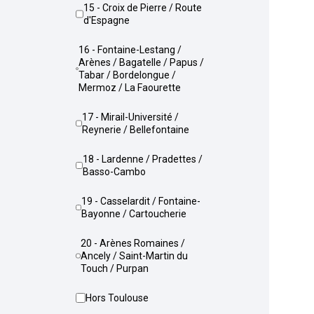
15 - Croix de Pierre / Route
d'Espagne
16 - Fontaine-Lestang /
Arènes / Bagatelle / Papus /
Tabar / Bordelongue /
Mermoz / La Faourette
17 - Mirail-Université /
Reynerie / Bellefontaine
18 - Lardenne / Pradettes /
Basso-Cambo
19 - Casselardit / Fontaine-
Bayonne / Cartoucherie
20 - Arènes Romaines /
Ancely / Saint-Martin du
Touch / Purpan
Hors Toulouse