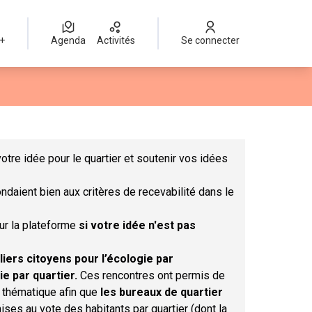
 +
Agenda
Activités
Se connecter
Leaflet
|
©
OpenStreetMap
contributors
mme des points de carte. L'élément peut être utilisé avec un lect
otre idée pour le quartier et soutenir vos idées
ndaient bien aux critères de recevabilité dans le
sur la plateforme
si votre idée n'est pas
liers citoyens pour l’écologie par
ie par quartier.
Ces rencontres ont permis de
r thématique afin que
les bureaux de quartier
ises au vote des habitants par quartier (dont la