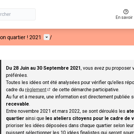
En savoir
Menu utilisateur
n quartier ! 2021
/
 la carte
 suivant est une carte qui présente les éléments de cette page co
Du 28 Juin au 30 Septembre 2021
, vous avez pu proposer v
préférées.
Toutes les idées ont été analysées pour vérifier qu'elles répo
cadre du
règlement
de cette démarche participative.
(S'ouvre dans un nouvel onglet)
Au fur et à mesure, une information est directement publiée 
recevable
.
Entre novembre 2021 et mars 2022, se sont déroulés les
ate
quartier
ainsi que
les ateliers citoyens pour le cadre de v
prioriser les idées déposées dans chaque quartier selon leu
puissent sélectionner les 10 idées finalistes qui seront soum