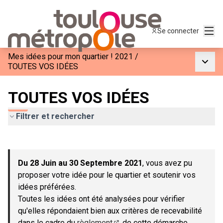
Menu
Se connecter
Mes idées pour mon quartier ! 2021
/
Menu p
TOUTES VOS IDÉES
TOUTES VOS IDÉES
Filtrer et rechercher
Passer la carte
Leaflet
|
©
OpenStreetMap
contributors
L'élément suivant est une carte qui présente les éléments de c
+
Du 28 Juin au 30 Septembre 2021
, vous avez pu
−
proposer votre idée pour le quartier et soutenir vos
idées préférées.
Toutes les idées ont été analysées pour vérifier
qu'elles répondaient bien aux critères de recevabilité
dans le cadre du
règlement
de cette démarche