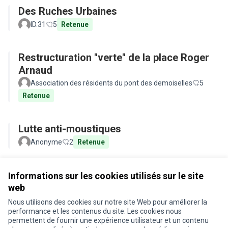
Des Ruches Urbaines
ID.31
5
Retenue
Restructuration "verte" de la place Roger
Arnaud
Association des résidents du pont des demoiselles
5
Retenue
Lutte anti-moustiques
Anonyme
2
Retenue
Voir toutes les propositions retirées
Informations sur les cookies utilisés sur le site
web
Nous utilisons des cookies sur notre site Web pour améliorer la
Conditions d'utilisation
performance et les contenus du site. Les cookies nous
Paramètres des cookies
permettent de fournir une expérience utilisateur et un contenu
Je participe ! sur X
Je participe ! sur Facebook
Je participe ! sur Instagram