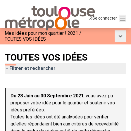
Menu
Se connecter
Mes idées pour mon quartier ! 2021
/
Menu p
TOUTES VOS IDÉES
TOUTES VOS IDÉES
Filtrer et rechercher
Passer la carte
Leaflet
|
©
OpenStreetMap
contributors
L'élément suivant est une carte qui présente les éléments de c
+
Du 28 Juin au 30 Septembre 2021
, vous avez pu
−
proposer votre idée pour le quartier et soutenir vos
idées préférées.
Toutes les idées ont été analysées pour vérifier
qu'elles répondaient bien aux critères de recevabilité
dans le cadre du
règlement
de cette démarche