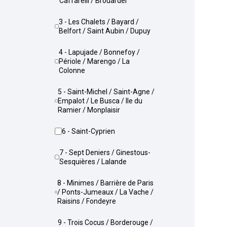
Caffarelli / Brouardel
3 - Les Chalets / Bayard /
Belfort / Saint Aubin / Dupuy
4 - Lapujade / Bonnefoy /
Périole / Marengo / La
Colonne
5 - Saint-Michel / Saint-Agne /
Empalot / Le Busca / Ile du
Ramier / Monplaisir
6 - Saint-Cyprien
7 - Sept Deniers / Ginestous-
Sesquières / Lalande
8 - Minimes / Barrière de Paris
/ Ponts-Jumeaux / La Vache /
Raisins / Fondeyre
9 - Trois Cocus / Borderouge /