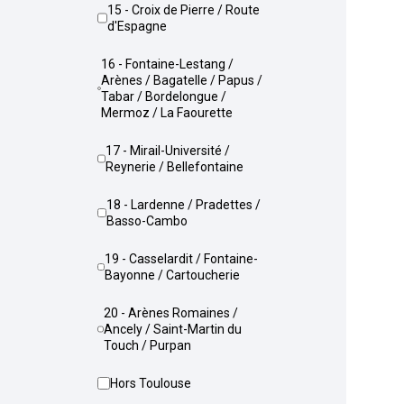
15 - Croix de Pierre / Route
d'Espagne
16 - Fontaine-Lestang /
Arènes / Bagatelle / Papus /
Tabar / Bordelongue /
Mermoz / La Faourette
17 - Mirail-Université /
Reynerie / Bellefontaine
18 - Lardenne / Pradettes /
Basso-Cambo
19 - Casselardit / Fontaine-
Bayonne / Cartoucherie
20 - Arènes Romaines /
Ancely / Saint-Martin du
Touch / Purpan
Hors Toulouse