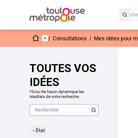
Accueil
Menu principal
/
Consultations
/
Mes idées pour mo
Passer
L'élément
+
−
TOUTES VOS
IDÉES
Filtrez de façon dynamique les
résultats de votre recherche.
État