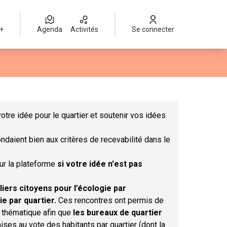
 +
Agenda
Activités
Se connecter
Leaflet
|
©
OpenStreetMap
contributors
mme des points de carte. L'élément peut être utilisé avec un lect
otre idée pour le quartier et soutenir vos idées
ndaient bien aux critères de recevabilité dans le
sur la plateforme
si votre idée n'est pas
liers citoyens pour l’écologie par
ie par quartier.
Ces rencontres ont permis de
r thématique afin que
les bureaux de quartier
ises au vote des habitants par quartier (dont la