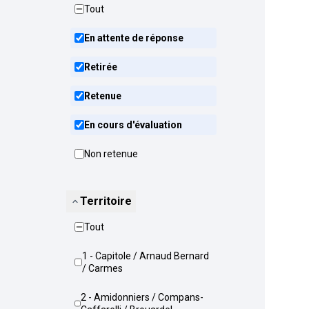
Tout
En attente de réponse
Retirée
Retenue
En cours d'évaluation
Non retenue
Territoire
Tout
1 - Capitole / Arnaud Bernard
/ Carmes
2 - Amidonniers / Compans-