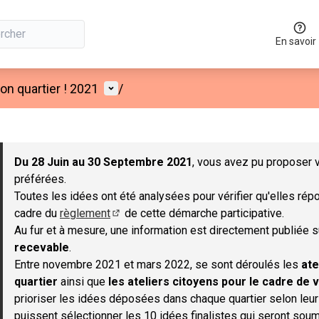
En savoir
Menu utilisateur
n quartier ! 2021
/
 la carte
 suivant est une carte qui présente les éléments de cette page co
Du 28 Juin au 30 Septembre 2021
, vous avez pu proposer v
préférées.
Toutes les idées ont été analysées pour vérifier qu'elles répo
cadre du
règlement
de cette démarche participative.
(S'ouvre dans un nouvel onglet)
Au fur et à mesure, une information est directement publiée 
recevable
.
Entre novembre 2021 et mars 2022, se sont déroulés les
ate
quartier
ainsi que
les ateliers citoyens pour le cadre de v
prioriser les idées déposées dans chaque quartier selon leu
puissent sélectionner les 10 idées finalistes qui seront soum