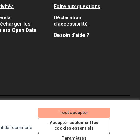
ivités
Foire aux questions
enda
Déclaration
lécharger les
d'accessibilité
hiers Open Data
Besoin d'aide ?
Je participe ! sur X
Je participe ! sur Faceboo
Je participe ! sur In
Tout accepter
(Lien externe)
(Lien externe)
(Lien externe)
Accepter seulement les
nt de fournir une
cookies essentiels
Licence Creative Comm
(Lien externe)
Paramètres