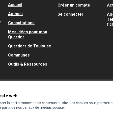
Accueil
Créer un compte
Act
Agenda
Se connecter
Ag
Té
.
Consultations
fic
Mes idées pour mon
Quartier
Quartiers de Toulouse
Communes
Outils & Ressources
 site web
iorer la performance et les contenus du site. Les cookies nous permette
 à partir de nos canaux de médias sociaux.