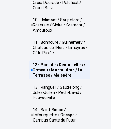
Croix-Daurade / Paléficat /
Grand Selve
10 - Jolimont / Soupetard /
Roseraie / Gloire / Gramont /
Amouroux
11 - Bonhoure / Guilheméry /
Château de l'Hers / Limayrac /
Côte Pavée
12 - Pont des Demoiselles /
Ormeau / Montaudran / La
Terrasse / Malepère
13 - Rangueil / Sauzelong /
Jules-Julien / Pech-David /
Pouvourville
14 - Saint-Simon /
Lafourguette / Oncopole-
Campus Santé du Futur