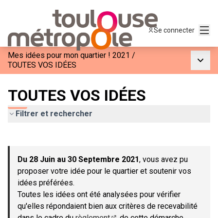
Menu
Se connecter
Mes idées pour mon quartier ! 2021
/
Menu p
TOUTES VOS IDÉES
TOUTES VOS IDÉES
Filtrer et rechercher
Passer la carte
Leaflet
|
©
OpenStreetMap
contributors
L'élément suivant est une carte qui présente les éléments de c
+
Du 28 Juin au 30 Septembre 2021
, vous avez pu
−
proposer votre idée pour le quartier et soutenir vos
idées préférées.
Toutes les idées ont été analysées pour vérifier
qu'elles répondaient bien aux critères de recevabilité
dans le cadre du
règlement
de cette démarche