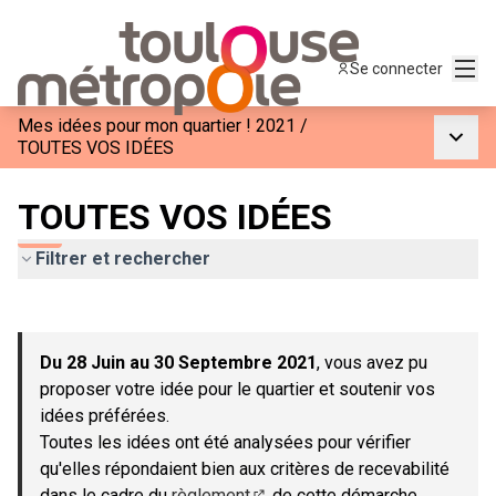
Menu
Se connecter
Mes idées pour mon quartier ! 2021
/
Menu p
TOUTES VOS IDÉES
TOUTES VOS IDÉES
Filtrer et rechercher
Passer la carte
Leaflet
|
©
OpenStreetMap
contributors
L'élément suivant est une carte qui présente les éléments de c
+
Du 28 Juin au 30 Septembre 2021
, vous avez pu
−
proposer votre idée pour le quartier et soutenir vos
idées préférées.
Toutes les idées ont été analysées pour vérifier
qu'elles répondaient bien aux critères de recevabilité
dans le cadre du
règlement
de cette démarche