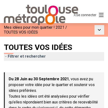
Menu
Se connecter
Mes idées pour mon quartier ! 2021
/
Menu p
TOUTES VOS IDÉES
TOUTES VOS IDÉES
Filtrer et rechercher
Passer la carte
Leaflet
|
©
OpenStreetMap
contributors
L'élément suivant est une carte qui présente les éléments de c
+
Du 28 Juin au 30 Septembre 2021
, vous avez pu
−
proposer votre idée pour le quartier et soutenir vos
idées préférées.
Toutes les idées ont été analysées pour vérifier
qu'elles répondaient bien aux critères de recevabilité
dans le cadre du
règlement
de cette démarche