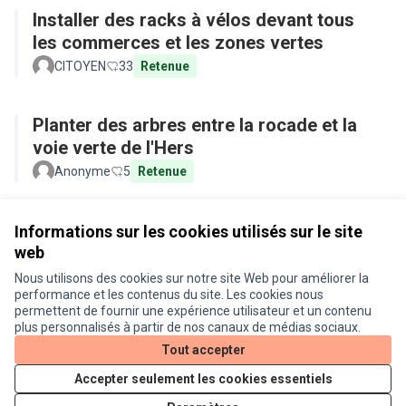
Installer des racks à vélos devant tous
les commerces et les zones vertes
CITOYEN
33
Retenue
Planter des arbres entre la rocade et la
voie verte de l'Hers
Anonyme
5
Retenue
Voir toutes les propositions retirées
Informations sur les cookies utilisés sur le site
web
Nous utilisons des cookies sur notre site Web pour améliorer la
Conditions d'utilisation
performance et les contenus du site. Les cookies nous
Paramètres des cookies
permettent de fournir une expérience utilisateur et un contenu
Je participe ! sur X
Je participe ! sur Facebook
Je participe ! sur Instagram
plus personnalisés à partir de nos canaux de médias sociaux.
(Lien externe)
(Lien externe)
(Lien externe)
Tout accepter
Accepter seulement les cookies essentiels
Licence Cre
(Lien extern