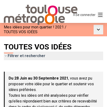
Menu
Se connecter
Mes idées pour mon quartier ! 2021
/
Menu p
TOUTES VOS IDÉES
TOUTES VOS IDÉES
Filtrer et rechercher
Passer la carte
Leaflet
|
©
OpenStreetMap
contributors
L'élément suivant est une carte qui présente les éléments de c
+
Du 28 Juin au 30 Septembre 2021
, vous avez pu
−
proposer votre idée pour le quartier et soutenir vos
idées préférées.
Toutes les idées ont été analysées pour vérifier
qu'elles répondaient bien aux critères de recevabilité
dans le cadre du
règlement
de cette démarche