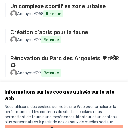
Un complexe sportif en zone urbaine
Anonyme
58
Retenue
Création d’abris pour la faune
Anonyme
7
Retenue
Rénovation du Parc des Argoulets 🌳🌱🌺
🌻
Anonyme
7
Retenue
Voir toutes les propositions retirées
Informations sur les cookies utilisés sur le site
web
Nous utilisons des cookies sur notre site Web pour améliorer la
Conditions d'utilisation
performance et les contenus du site. Les cookies nous
Paramètres des cookies
permettent de fournir une expérience utilisateur et un contenu
Je participe ! sur X
Je participe ! sur Facebook
Je participe ! sur Instagram
plus personnalisés à partir de nos canaux de médias sociaux.
(Lien externe)
(Lien externe)
(Lien externe)