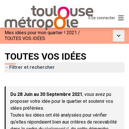
Menu
Se connecter
Mes idées pour mon quartier ! 2021
/
Menu p
TOUTES VOS IDÉES
TOUTES VOS IDÉES
Filtrer et rechercher
Passer la carte
Leaflet
|
©
OpenStreetMap
contributors
L'élément suivant est une carte qui présente les éléments de c
+
Du 28 Juin au 30 Septembre 2021
, vous avez pu
−
proposer votre idée pour le quartier et soutenir vos
idées préférées.
Toutes les idées ont été analysées pour vérifier
qu'elles répondaient bien aux critères de recevabilité
dans le cadre du
règlement
de cette démarche