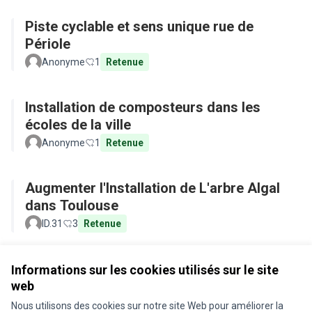
Piste cyclable et sens unique rue de
Périole
Anonyme
1
Retenue
Installation de composteurs dans les
écoles de la ville
Anonyme
1
Retenue
Augmenter l'Installation de L'arbre Algal
dans Toulouse
ID.31
3
Retenue
Voir toutes les propositions retirées
Informations sur les cookies utilisés sur le site
web
Nous utilisons des cookies sur notre site Web pour améliorer la
Conditions d'utilisation