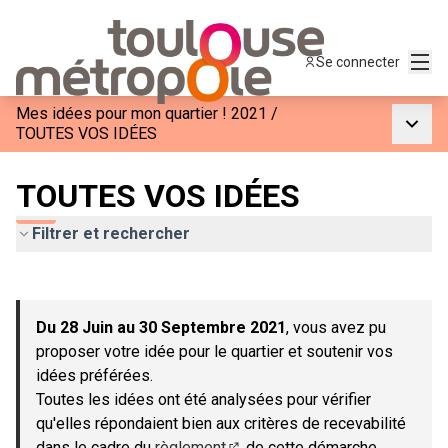
Menu
Se connecter
Mes idées pour mon quartier ! 2021
/
Menu p
TOUTES VOS IDÉES
TOUTES VOS IDÉES
Filtrer et rechercher
Passer la carte
Leaflet
|
©
OpenStreetMap
contributors
L'élément suivant est une carte qui présente les éléments de c
+
Du 28 Juin au 30 Septembre 2021
, vous avez pu
−
proposer votre idée pour le quartier et soutenir vos
idées préférées.
Toutes les idées ont été analysées pour vérifier
qu'elles répondaient bien aux critères de recevabilité
dans le cadre du
règlement
de cette démarche