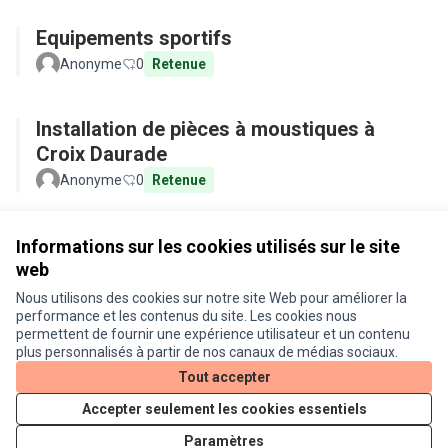
Equipements sportifs
Anonyme
0
Retenue
Installation de pièces à moustiques à
Croix Daurade
Anonyme
0
Retenue
Voir toutes les propositions retirées
Informations sur les cookies utilisés sur le site
web
Nous utilisons des cookies sur notre site Web pour améliorer la
Conditions d'utilisation
performance et les contenus du site. Les cookies nous
Paramètres des cookies
permettent de fournir une expérience utilisateur et un contenu
Je participe ! sur X
Je participe ! sur Facebook
Je participe ! sur Instagram
plus personnalisés à partir de nos canaux de médias sociaux.
(Lien externe)
(Lien externe)
(Lien externe)
Tout accepter
Accepter seulement les cookies essentiels
Licence Cre
(Lien extern
Paramètres
(Lien externe)