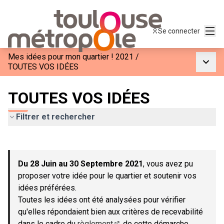
Menu
Se connecter
Mes idées pour mon quartier ! 2021
/
Menu p
TOUTES VOS IDÉES
TOUTES VOS IDÉES
Filtrer et rechercher
Passer la carte
Leaflet
|
©
OpenStreetMap
contributors
L'élément suivant est une carte qui présente les éléments de c
+
Du 28 Juin au 30 Septembre 2021
, vous avez pu
−
proposer votre idée pour le quartier et soutenir vos
idées préférées.
Toutes les idées ont été analysées pour vérifier
qu'elles répondaient bien aux critères de recevabilité
dans le cadre du
règlement
de cette démarche