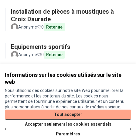
Installation de pièces à moustiques à
Croix Daurade
Anonyme
0
Retenue
Equipements sportifs
Anonyme
0
Retenue
Voir toutes les propositions retirées
Informations sur les cookies utilisés sur le site
web
Nous utilisons des cookies sur notre site Web pour améliorer la
Conditions d'utilisation
performance et les contenus du site. Les cookies nous
Paramètres des cookies
permettent de fournir une expérience utilisateur et un contenu
Je participe ! sur X
Je participe ! sur Facebook
Je participe ! sur Instagram
plus personnalisés à partir de nos canaux de médias sociaux.
(Lien externe)
(Lien externe)
(Lien externe)
Tout accepter
Accepter seulement les cookies essentiels
Licence Cre
(Lien extern
Paramètres
(Lien externe)