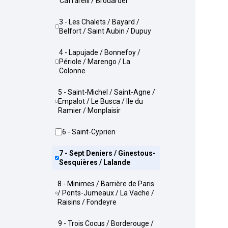
Caffarelli / Brouardel
3 - Les Chalets / Bayard /
Belfort / Saint Aubin / Dupuy
4 - Lapujade / Bonnefoy /
Périole / Marengo / La
Colonne
5 - Saint-Michel / Saint-Agne /
Empalot / Le Busca / Ile du
Ramier / Monplaisir
6 - Saint-Cyprien
7 - Sept Deniers / Ginestous-
Sesquières / Lalande
8 - Minimes / Barrière de Paris
/ Ponts-Jumeaux / La Vache /
Raisins / Fondeyre
9 - Trois Cocus / Borderouge /