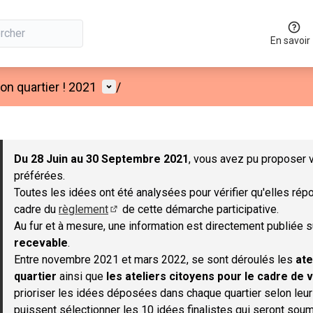
En savoir
Menu utilisateur
n quartier ! 2021
/
 la carte
 suivant est une carte qui présente les éléments de cette page co
Du 28 Juin au 30 Septembre 2021
, vous avez pu proposer v
préférées.
Toutes les idées ont été analysées pour vérifier qu'elles répo
cadre du
règlement
de cette démarche participative.
(S'ouvre dans un nouvel onglet)
Au fur et à mesure, une information est directement publiée 
recevable
.
Entre novembre 2021 et mars 2022, se sont déroulés les
ate
quartier
ainsi que
les ateliers citoyens pour le cadre de v
prioriser les idées déposées dans chaque quartier selon leu
puissent sélectionner les 10 idées finalistes qui seront soum