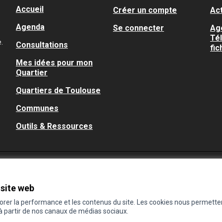
Accueil
Créer un compte
Act
Agenda
Se connecter
Ag
Té
.
Consultations
fic
Mes idées pour mon
Quartier
Quartiers de Toulouse
Communes
Outils & Ressources
 site web
iorer la performance et les contenus du site. Les cookies nous permette
 à partir de nos canaux de médias sociaux.