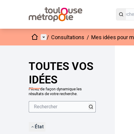
Accueil
Menu principal
/
Consultations
/
Mes idées pour mo
Passer
L'élément
+
−
TOUTES VOS
IDÉES
Filtrez de façon dynamique les
résultats de votre recherche.
État