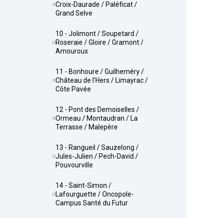
Croix-Daurade / Paléficat /
Grand Selve
10 - Jolimont / Soupetard /
Roseraie / Gloire / Gramont /
Amouroux
11 - Bonhoure / Guilheméry /
Château de l'Hers / Limayrac /
Côte Pavée
12 - Pont des Demoiselles /
Ormeau / Montaudran / La
Terrasse / Malepère
13 - Rangueil / Sauzelong /
Jules-Julien / Pech-David /
Pouvourville
14 - Saint-Simon /
Lafourguette / Oncopole-
Campus Santé du Futur