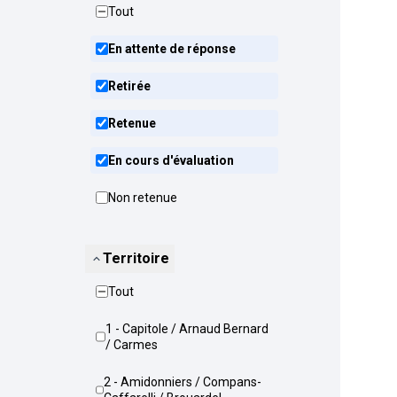
Tout
En attente de réponse
Retirée
Retenue
En cours d'évaluation
Non retenue
Territoire
Tout
1 - Capitole / Arnaud Bernard
/ Carmes
2 - Amidonniers / Compans-