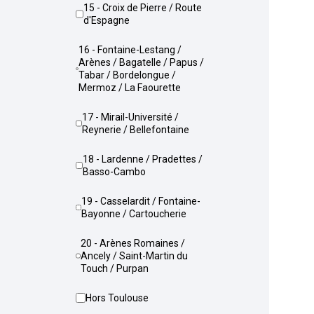
15 - Croix de Pierre / Route
d'Espagne
16 - Fontaine-Lestang /
Arènes / Bagatelle / Papus /
Tabar / Bordelongue /
Mermoz / La Faourette
17 - Mirail-Université /
Reynerie / Bellefontaine
18 - Lardenne / Pradettes /
Basso-Cambo
19 - Casselardit / Fontaine-
Bayonne / Cartoucherie
20 - Arènes Romaines /
Ancely / Saint-Martin du
Touch / Purpan
Hors Toulouse