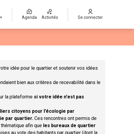
 +
Agenda
Activités
Se connecter
Leaflet
|
©
OpenStreetMap
contributors
mme des points de carte. L'élément peut être utilisé avec un lect
otre idée pour le quartier et soutenir vos idées
ndaient bien aux critères de recevabilité dans le
sur la plateforme
si votre idée n'est pas
liers citoyens pour l’écologie par
ie par quartier.
Ces rencontres ont permis de
r thématique afin que
les bureaux de quartier
ises au vote des habitants par quartier (dont la