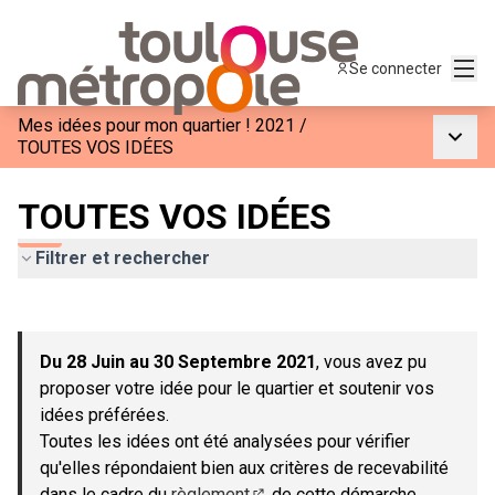
Menu
Se connecter
Mes idées pour mon quartier ! 2021
/
Menu p
TOUTES VOS IDÉES
TOUTES VOS IDÉES
Filtrer et rechercher
Passer la carte
Leaflet
|
©
OpenStreetMap
contributors
L'élément suivant est une carte qui présente les éléments de c
+
Du 28 Juin au 30 Septembre 2021
, vous avez pu
−
proposer votre idée pour le quartier et soutenir vos
idées préférées.
Toutes les idées ont été analysées pour vérifier
qu'elles répondaient bien aux critères de recevabilité
dans le cadre du
règlement
de cette démarche