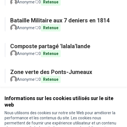
Anonyme
0
Retenue
Bataille Militaire aux 7 deniers en 1814
Anonyme
0
Retenue
Composte partagé 'lalala'lande
Anonyme
0
Retenue
Zone verte des Ponts-Jumeaux
Anonyme
0
Retenue
Voir toutes les propositions retirées
Informations sur les cookies utilisés sur le site
web
Nous utilisons des cookies sur notre site Web pour améliorer la
Conditions d'utilisation
performance et les contenus du site. Les cookies nous
Paramètres des cookies
permettent de fournir une expérience utilisateur et un contenu
Je participe ! sur X
Je participe ! sur Facebook
Je participe ! sur Instagram