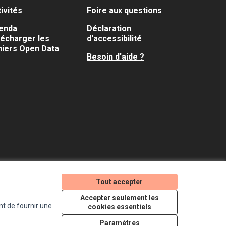
ivités
Foire aux questions
enda
Déclaration
lécharger les
d'accessibilité
hiers Open Data
Besoin d'aide ?
Je participe ! sur X
Je participe ! sur Faceboo
Je participe ! sur In
Tout accepter
(Lien externe)
(Lien externe)
(Lien externe)
Accepter seulement les
nt de fournir une
cookies essentiels
Licence Creative Comm
(Lien externe)
Paramètres