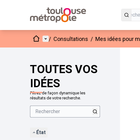
Accueil
Menu principal
/
Consultations
/
Mes idées pour mo
Passer
L'élément
+
−
TOUTES VOS
IDÉES
Filtrez de façon dynamique les
résultats de votre recherche.
État