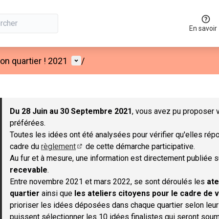
En savoir
Menu utilisateur
n quartier ! 2021
/
 la carte
 suivant est une carte qui présente les éléments de cette page co
Du 28 Juin au 30 Septembre 2021
, vous avez pu proposer v
préférées.
Toutes les idées ont été analysées pour vérifier qu'elles répo
cadre du
règlement
de cette démarche participative.
(S'ouvre dans un nouvel onglet)
Au fur et à mesure, une information est directement publiée 
recevable
.
Entre novembre 2021 et mars 2022, se sont déroulés les
ate
quartier
ainsi que
les ateliers citoyens pour le cadre de v
prioriser les idées déposées dans chaque quartier selon leu
puissent sélectionner les 10 idées finalistes qui seront soum