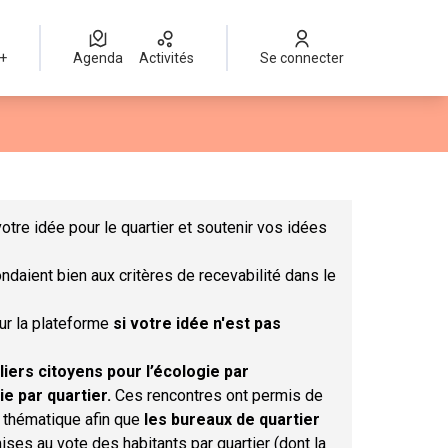
 +
Agenda
Activités
Se connecter
Leaflet
|
©
OpenStreetMap
contributors
mme des points de carte. L'élément peut être utilisé avec un lect
otre idée pour le quartier et soutenir vos idées
ndaient bien aux critères de recevabilité dans le
sur la plateforme
si votre idée n'est pas
liers citoyens pour l’écologie par
ie par quartier.
Ces rencontres ont permis de
r thématique afin que
les bureaux de quartier
ises au vote des habitants par quartier (dont la