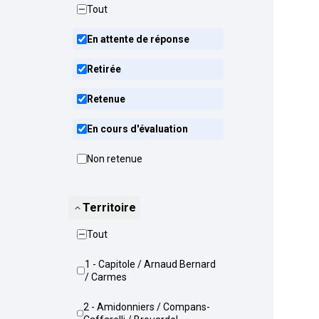
Tout
En attente de réponse
Retirée
Retenue
En cours d'évaluation
Non retenue
Territoire
Tout
1 - Capitole / Arnaud Bernard
/ Carmes
2 - Amidonniers / Compans-