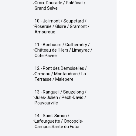
Croix-Daurade / Paléficat /
Grand Selve
10 - Jolimont / Soupetard /
Roseraie / Gloire / Gramont /
Amouroux
11 - Bonhoure / Guilheméry /
Château de l'Hers / Limayrac /
Côte Pavée
12 - Pont des Demoiselles /
Ormeau / Montaudran / La
Terrasse / Malepère
13 - Rangueil / Sauzelong /
Jules-Julien / Pech-David /
Pouvourville
14 - Saint-Simon /
Lafourguette / Oncopole-
Campus Santé du Futur