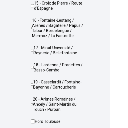
15 - Croix de Pierre / Route
d'Espagne
16 - Fontaine-Lestang /
Arènes / Bagatelle / Papus /
Tabar / Bordelongue /
Mermoz / La Faourette
17 - Mirail-Université /
Reynerie / Bellefontaine
18 - Lardenne / Pradettes /
Basso-Cambo
19 - Casselardit / Fontaine-
Bayonne / Cartoucherie
20 - Arènes Romaines /
Ancely / Saint-Martin du
Touch / Purpan
Hors Toulouse