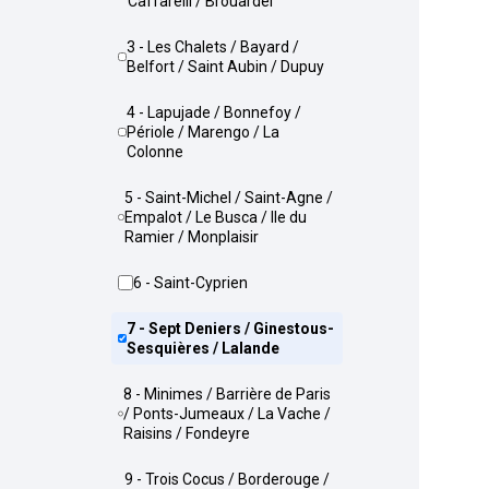
Caffarelli / Brouardel
3 - Les Chalets / Bayard /
Belfort / Saint Aubin / Dupuy
4 - Lapujade / Bonnefoy /
Périole / Marengo / La
Colonne
5 - Saint-Michel / Saint-Agne /
Empalot / Le Busca / Ile du
Ramier / Monplaisir
6 - Saint-Cyprien
7 - Sept Deniers / Ginestous-
Sesquières / Lalande
8 - Minimes / Barrière de Paris
/ Ponts-Jumeaux / La Vache /
Raisins / Fondeyre
9 - Trois Cocus / Borderouge /