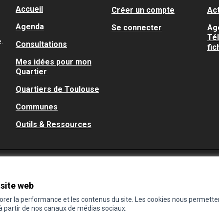
Accueil
Créer un compte
Act
Agenda
Se connecter
Ag
Té
.
Consultations
fic
Mes idées pour mon
Quartier
Quartiers de Toulouse
Communes
Outils & Ressources
 site web
iorer la performance et les contenus du site. Les cookies nous permette
 à partir de nos canaux de médias sociaux.