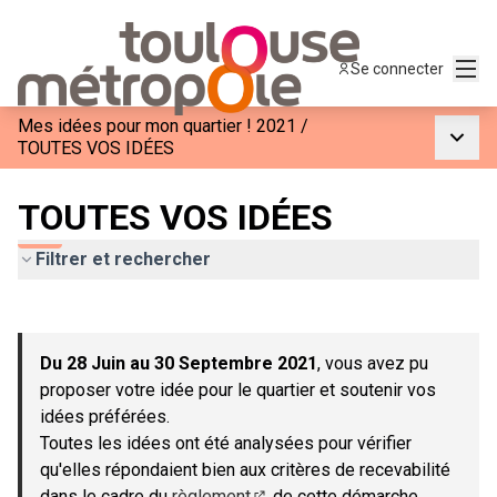
Menu
Se connecter
Mes idées pour mon quartier ! 2021
/
Menu p
TOUTES VOS IDÉES
TOUTES VOS IDÉES
Filtrer et rechercher
Passer la carte
Leaflet
|
©
OpenStreetMap
contributors
L'élément suivant est une carte qui présente les éléments de c
+
Du 28 Juin au 30 Septembre 2021
, vous avez pu
−
proposer votre idée pour le quartier et soutenir vos
idées préférées.
Toutes les idées ont été analysées pour vérifier
qu'elles répondaient bien aux critères de recevabilité
dans le cadre du
règlement
de cette démarche