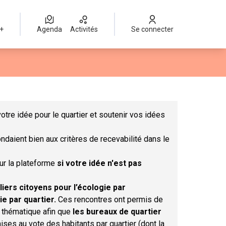
 +
Agenda
Activités
Se connecter
Leaflet
|
©
OpenStreetMap
contributors
mme des points de carte. L'élément peut être utilisé avec un lect
otre idée pour le quartier et soutenir vos idées
ndaient bien aux critères de recevabilité dans le
sur la plateforme
si votre idée n'est pas
liers citoyens pour l’écologie par
ie par quartier.
Ces rencontres ont permis de
r thématique afin que
les bureaux de quartier
ises au vote des habitants par quartier (dont la