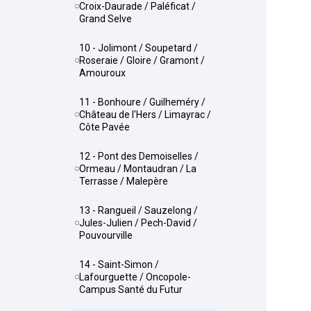
Croix-Daurade / Paléficat /
Grand Selve
10 - Jolimont / Soupetard /
Roseraie / Gloire / Gramont /
Amouroux
11 - Bonhoure / Guilheméry /
Château de l'Hers / Limayrac /
Côte Pavée
12 - Pont des Demoiselles /
Ormeau / Montaudran / La
Terrasse / Malepère
13 - Rangueil / Sauzelong /
Jules-Julien / Pech-David /
Pouvourville
14 - Saint-Simon /
Lafourguette / Oncopole-
Campus Santé du Futur