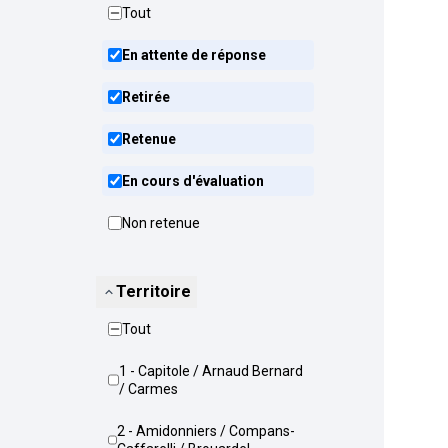
Tout
En attente de réponse
Retirée
Retenue
En cours d'évaluation
Non retenue
Territoire
Tout
1 - Capitole / Arnaud Bernard
/ Carmes
2 - Amidonniers / Compans-