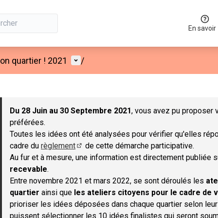
En savoir
Menu utilisateur
n quartier ! 2021
/
 la carte
 suivant est une carte qui présente les éléments de cette page co
Du 28 Juin au 30 Septembre 2021
, vous avez pu proposer v
préférées.
Toutes les idées ont été analysées pour vérifier qu'elles répo
cadre du
règlement
de cette démarche participative.
(S'ouvre dans un nouvel onglet)
Au fur et à mesure, une information est directement publiée 
recevable
.
Entre novembre 2021 et mars 2022, se sont déroulés les
ate
quartier
ainsi que
les ateliers citoyens pour le cadre de v
prioriser les idées déposées dans chaque quartier selon leu
puissent sélectionner les 10 idées finalistes qui seront soum