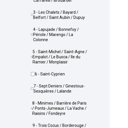
Caffarelli / Brouardel
3 - Les Chalets / Bayard /
Belfort / Saint Aubin / Dupuy
4 - Lapujade / Bonnefoy /
Périole / Marengo / La
Colonne
5 - Saint-Michel / Saint-Agne /
Empalot / Le Busca / Ile du
Ramier / Monplaisir
6 - Saint-Cyprien
7 - Sept Deniers / Ginestous-
Sesquières / Lalande
8 - Minimes / Barrière de Paris
/ Ponts-Jumeaux / La Vache /
Raisins / Fondeyre
9 - Trois Cocus / Borderouge /