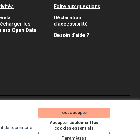
ivités
Foire aux questions
enda
Déclaration
lécharger les
d'accessibilité
hiers Open Data
Besoin d'aide ?
Je participe ! sur X
Je participe ! sur Faceboo
Je participe ! sur In
Tout accepter
(Lien externe)
(Lien externe)
(Lien externe)
Accepter seulement les
nt de fournir une
cookies essentiels
Licence Creative Comm
(Lien externe)
Paramètres