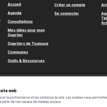
Accueil
Créer un compte
Act
Agenda
Se connecter
Ag
Té
.
Consultations
fic
Mes idées pour mon
Quartier
Quartiers de Toulouse
Communes
Outils & Ressources
 site web
iorer la performance et les contenus du site. Les cookies nous permette
 à partir de nos canaux de médias sociaux.